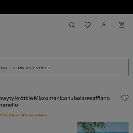
26
kosmetyków w prezencie.
hwyty krótkie Micromanico tubolaresaffiano
mmello
Ostatnie sztuki -
nie zwlekaj