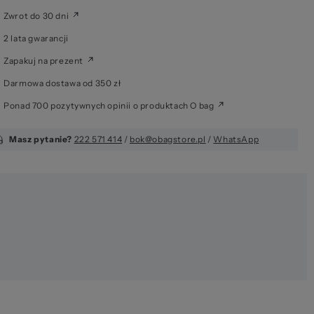
Zwrot do 30 dni
6 
2 lata gwarancji
Zapakuj na prezent
Darmowa dostawa od 350 zł
Ponad 700 pozytywnych opinii o produktach O bag
Masz pytanie?
222 571 414
/
bok@obagstore.pl
/
WhatsApp