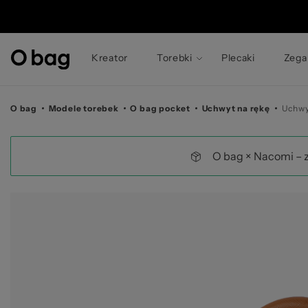
© 
Kreator
Torebki
Plecaki
Zega
O bag
Modele torebek
O bag pocket
Uchwyt na rękę
Uchwy
O bag × Nacomi – 