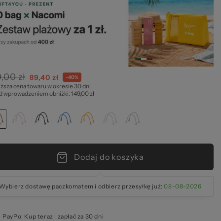
lki
,00 zł
Cena
89,40 zł
-40%
iższa cena towaru w okresie 30 dni
specjalna
rze
d wprowadzeniem obniżki: 149,00 zł
Dodaj do koszyka
Wybierz dostawę paczkomatem i odbierz przesyłkę już:
08-08-2026
PayPo: Kup teraz i zapłać za 30 dni