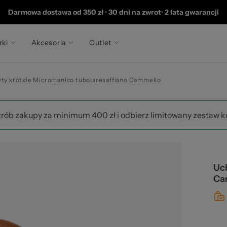
20
Darmowa dostawa od 350 zł
•
30 dni na zwrot
•
2 lata gwarancji
rki
Akcesoria
Outlet
ty krótkie Micromanico tubolaresaffiano Cammello
zrób zakupy za minimum 400 zł i odbierz limitowany zestaw 
Uc
Ca