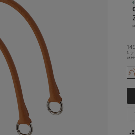
ze
149
Najn
st
prze