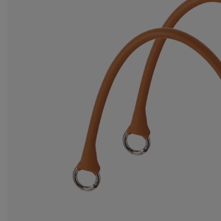
Ws
za