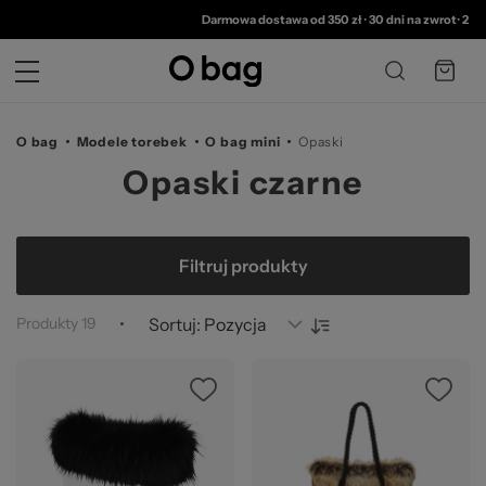
© 
Darmowa dostawa od 350 zł
•
30 dni na zwrot
•
2 lata 
O bag
Modele torebek
O bag mini
Opaski
Opaski czarne
Filtruj produkty
Produkty
19
Sortuj: