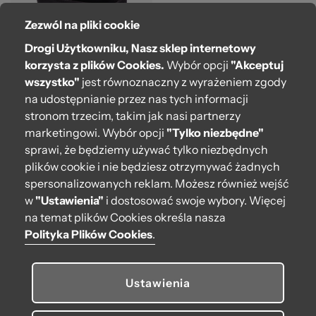
Zezwól na pliki cookie
Drogi Użytkowniku, Nasz sklep internetowy
korzysta z plików Cookies.
Wybór opcji
"Akceptuj
wszystko"
jest równoznaczny z wyrażeniem zgody
Opaska O bag mini
na udostępnianie przez nas tych informacji
Effetto montone Nero
stronom trzecim, takim jak nasi partnerzy
marketingowi. Wybór opcji
"Tylko niezbędne"
309,00 zł
sprawi, że będziemy używać tylko niezbędnych
plików cookie i nie będziesz otrzymywać żadnych
spersonalizowanych reklam. Możesz również wejść
w
"Ustawienia"
i dostosować swoje wybory. Więcej
na temat plików Cookies określa nasza
Polityka Plików Cookies
.
O bag
Pomoc
Ustawienia
Moje O bag