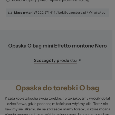
Ponad 700 pozytywnych opinii o produktach O bag
Masz pytanie?
222 571 414
/
bok@obagstore.pl
/
WhatsApp
Opaska O bag mini Effetto montone Nero
Szczegóły produktu
Opaska do torebki O bag
Każda kobieta kocha swoją torebkę. To tak jakbyśmy wróciły do lat
dzieciństwa, gdzie podobną miłością darzyłyśmy lalki. Teraz nie
bawimy się lalkami, ale na szczęście mamy torebki, o które można
równie mocno się troszczyć i je pielęgnować. Ja po prostu kocham