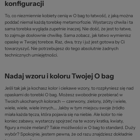
konfiguracji
To, co niezmiennie kobiety cenią w O bag to łatwość, z jaką można
poddać niemal każdą torebkę metamorfozie. Wystarczy chwila i ta
sama torebka wygląda zupełnie inaczej. Nie dość, że jest to łatwe,
to zajmuje dosłownie chwilkę. Sama zobacz, jak łatwo wymienisz
opaskę w Twojej torebce. Raz, dwa, trzy i już jest gotowa by Ci
towarzyszyć. Nie potrzebujesz do tego absolutnie żadnych
technicznych umiejętności.
Nadaj wzoru i koloru Twojej O bag
Jeśli tak jak ja kochasz kolor i ciekawe wzory, to rozpłyniesz się nad
opaskami do torebki O bag. Możesz swobodnie przebierać w
Twoich ukochanych kolorach — czerwony, zielony, żółty i wiele,
wiele, wiele, wiele innych…. Jakby w tym miejscu swoje źródło
miała każda tęcza, która pojawia się na niebie. Ale kolor to nie
koniec zabawy, wystarczy spojrzeć na te wzory kratka, kwiaty,
figury a może melanż? Takie możliwości w O bag to standard. Duży
wybór? Spokojnie, jestem pewna, że od razu znajdziesz dokładnie