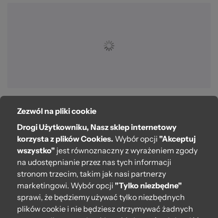
Zezwól na pliki cookie
O bag
Drogi Użytkowniku, Nasz sklep internetowy
Pomoc
korzysta z plików Cookies.
Wybór opcji
"Akceptuj
wszystko"
jest równoznaczny z wyrażeniem zgody
Moje O bag
na udostępnianie przez nas tych informacji
stronom trzecim, takim jak nasi partnerzy
Kontakt
marketingowi. Wybór opcji
"Tylko niezbędne"
222 571 414
sprawi, że będziemy używać tylko niezbędnych
plików cookie i nie będziesz otrzymywać żadnych
bok@obagstore.pl