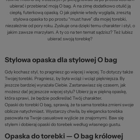
ubierać i przebierać moją O bag. A na zimę dodatkowo otulić ją
ciepłą, futerkową opaską. O jak pięknie wtedy wygląda, zresztą
stylowa opaska to po prostu “must have” dla mojej torebki,
niezależnie od pory roku. Zyskuje ona dzięki temu charakter i styl, o
jakim zawsze marzyłam. A ty co na ten temat sądzisz? Też lubisz
ubierać swoją torebkę?
Stylowa opaska dla stylowej O bag
Gdy kochasz styl, to pragniesz go więcej i więcej. To dotyczy także
Twojej torebki. Pragniesz, by była wciąż i wciąż piękniejsza. By
jeszcze bardziej wyrażała Ciebie. Zastanawiasz się czasem, jak
możesz dać jej jeszcze więcej stylu? Ubierz ją w piękną opaskę,
która sprawi, że będzie podkreślać Twój charakter.
Opaski do torebki O bag, sprawią, że ta sama torebka zmieni swoje
oblicze natychmiast. Wystarczy chwila, by elegancka torebka
pasowała na Twoje casualowe wyjście ze znajomymi. Baw się
stylem i dobieraj opaski do torebek według własnego gustu.
Opaska do torebki — O bag królowej