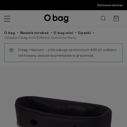
© 
Darmowa dostawa od 3
O bag
Modele torebek
O bag mini
Opaski
Opaska O bag mini Effetto montone Nero
O bag × Nacomi – zrób zakupy za minimum 400 zł i odbierz
limitowany zestaw kosmetyków w prezencie.