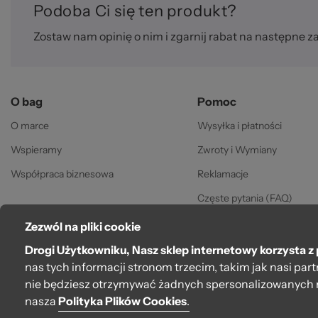
Podoba Ci się ten produkt?
Zostaw nam opinię o nim i zgarnij rabat na następne z
O bag
Pomoc
O marce
Wysyłka i płatności
Wspieramy
Zwroty i Wymiany
Współpraca biznesowa
Reklamacje
Częste pytania (FAQ)
Gwarancja
Zezwól na pliki cookie
Regulamin
Drogi Użytkowniku, Nasz sklep internetowy korzysta z 
nas tych informacji stronom trzecim, takim jak nasi pa
Polityka prywatności
nie będziesz otrzymywać żadnych spersonalizowanych 
nasza
Polityka Plików Cookies
.