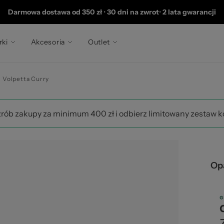
 2
Darmowa dostawa od 350 zł
•
30 dni na zwrot
•
2 lata gwarancji
rki
Akcesoria
Outlet
i Volpetta Curry
zrób zakupy za minimum 400 zł i odbierz limitowany zestaw 
Opa