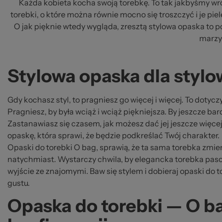
pr
Każda kobieta kocha swoją torebkę. To tak jakbyśmy wróc
torebki, o które można równie mocno się troszczyć i je pi
O jak pięknie wtedy wygląda, zresztą stylowa opaska to po 
marzył
Stylowa opaska dla stylo
Gdy kochasz styl, to pragniesz go więcej i więcej. To dotyczy
Pragniesz, by była wciąż i wciąż piękniejsza. By jeszcze bar
Zastanawiasz się czasem, jak możesz dać jej jeszcze więcej 
opaskę, która sprawi, że będzie podkreślać Twój charakter.
Opaski do torebki O bag, sprawią, że ta sama torebka zmien
natychmiast. Wystarczy chwila, by elegancka torebka pas
wyjście ze znajomymi. Baw się stylem i dobieraj opaski do
gustu.
Opaska do torebki — O b