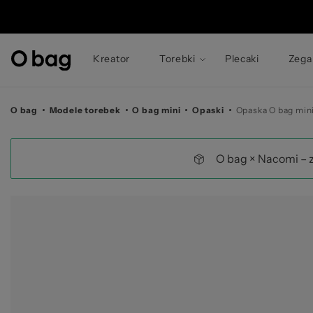
©
Kreator
Torebki
Plecaki
Zega
O bag
Modele torebek
O bag mini
Opaski
Opaska O bag min
O bag × Nacomi – 