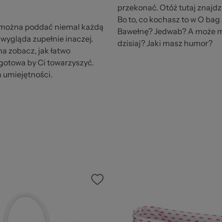
przekonać. Otóż tutaj znajdz
Bo to, co kochasz to w O bag
ką można poddać niemal każdą
Bawełnę? Jedwab? A może mo
wygląda zupełnie inaczej.
dzisiaj? Jaki masz humor?
ma zobacz, jak łatwo
t gotowa by Ci towarzyszyć.
 umiejętności.