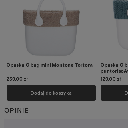
Opaska O bag mini Montone Tortora
Opaska O b
puntorisoA
259,00 zł
129,00 zł
Dodaj do koszyka
D
OPINIE