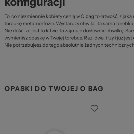
konfiguracji
To, co niezmiennie kobiety cenią w O bag to łatwość, z ja
torebkę metamorfozie. Wystarczy chwila i ta sama torebka 
Nie dość, że jest to łatwe, to zajmuje dosłownie chwilkę. Sa
wymienisz opaskę w Twojej torebce. Raz, dwa, trzy i już jes
Nie potrzebujesz do tego absolutnie żadnych technicznych
OPASKI DO TWOJEJ O BAG