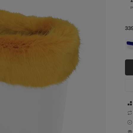
sz
339
str