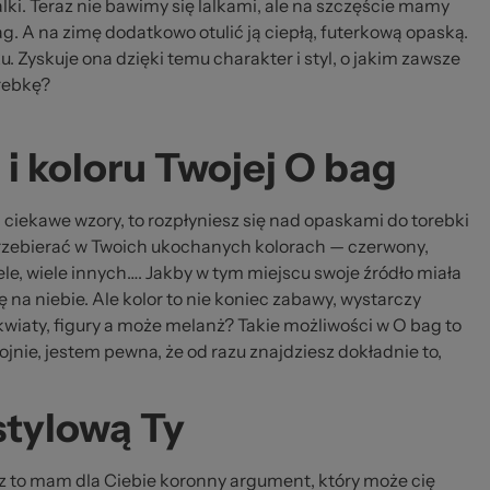
 za
lki. Teraz nie bawimy się lalkami, ale na szczęście mamy
g. A na zimę dodatkowo otulić ją ciepłą, futerkową opaską.
u. Zyskuje ona dzięki temu charakter i styl, o jakim zawsze
orebkę?
i koloru Twojej O bag
r i ciekawe wzory, to rozpłyniesz się nad opaskami do torebki
zebierać w Twoich ukochanych kolorach — czerwony,
 wiele, wiele innych…. Jakby w tym miejscu swoje źródło miała
ę na niebie. Ale kolor to nie koniec zabawy, wystarczy
 kwiaty, figury a może melanż? Takie możliwości w O bag to
nie, jestem pewna, że od razu znajdziesz dokładnie to,
stylową Ty
sz to mam dla Ciebie koronny argument, który może cię