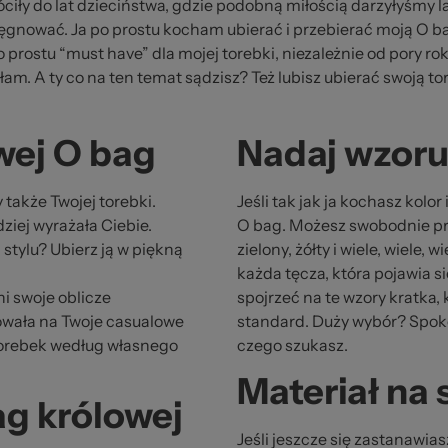
awa
iły do lat dzieciństwa, gdzie podobną miłością darzyłyśmy la
elęgnować. Ja po prostu kocham ubierać i przebierać moją O ba
prostu “must have” dla mojej torebki, niezależnie od pory rok
am. A ty co na ten temat sądzisz? Też lubisz ubierać swoją t
wej O bag
Nadaj wzoru 
 także Twojej torebki.
Jeśli tak jak ja kochasz kolo
dziej wyrażała Ciebie.
O bag. Możesz swobodnie pr
stylu? Ubierz ją w piękną
zielony, żółty i wiele, wiele,
każda tęcza, która pojawia si
i swoje oblicze
spojrzeć na te wzory kratka,
owała na Twoje casualowe
standard. Duży wybór? Spokoj
 torebek według własnego
czego szukasz.
Materiał na 
ag królowej
Jeśli jeszcze się zastanawia