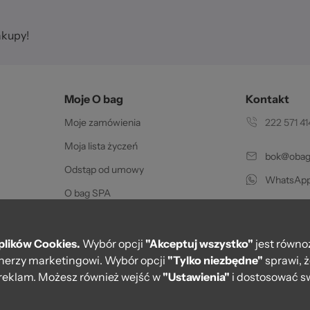
akupy!
Moje O bag
Kontakt
Moje zamówienia
222 571 41
Moja lista życzeń
bok@obags
Odstąp od umowy
WhatsApp
O bag SPA
Pon.-pt. w go
Certyfikat oryginalności
Karty podarunkowe
plików Cookies.
Wybór opcji
"Akceptuj wszystko"
jest równo
rtnerzy marketingowi. Wybór opcji
"Tylko niezbędne"
sprawi, 
PayPo - Zapłać za 30 dni
reklam. Możesz również wejść w
"Ustawienia"
i dostosować sw
Regulamin kart podarunkowych