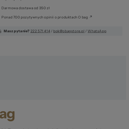
Darmowa dostawa od 350 zł
g.
Ponad 700 pozytywnych opinii o produktach O bag
Masz pytanie?
222 571 414
/
bok@obagstore.pl
/
WhatsApp
bag