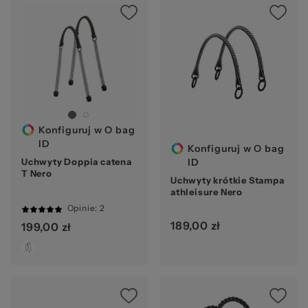
Ws
Ocena:
pr
Konfiguruj w O bag
ID
Konfiguruj w O bag
ID
Uchwyty Doppia catena
T Nero
Uchwyty krótkie Stampa
athleisure Nero
Opinie
: 2
100%
189,00 zł
199,00 zł
Ocena: