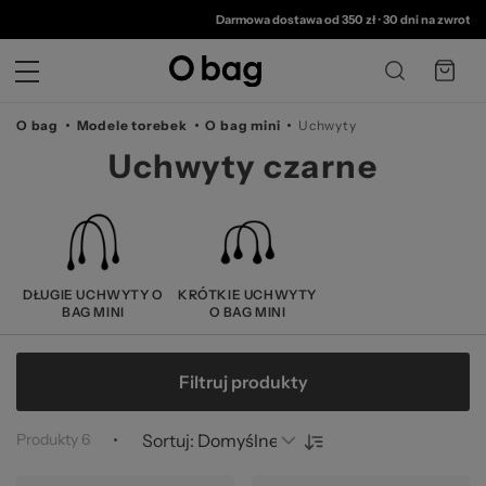
© 
Darmowa dostawa od 350 zł
•
30 dni na zwrot
•
2 l
O bag
Modele torebek
O bag mini
Uchwyty
Uchwyty czarne
DŁUGIE UCHWYTY O
KRÓTKIE UCHWYTY
BAG MINI
O BAG MINI
Filtruj produkty
Produkty
6
Sortuj: