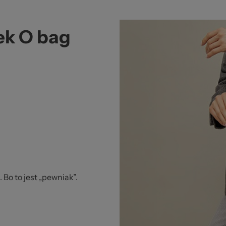
ek O bag
 Bo to jest „pewniak”.