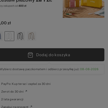
ze
,00 zł
kie
Dodaj do koszyka
Wybierz dostawę paczkomatem i odbierz przesyłkę już:
08-08-2026
PayPo: Kup teraz i zapłać za 30 dni
Zwrot do 30 dni
2 lata gwarancji
Zapakuj na prezent