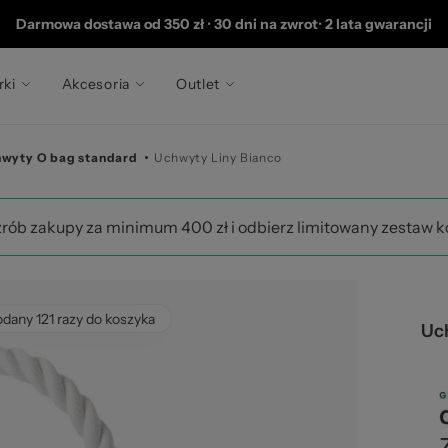
202
Darmowa dostawa od 350 zł
•
30 dni na zwrot
•
2 lata gwarancji
rki
Akcesoria
Outlet
hwyty O bag standard
Uchwyty Liny Bianco
zrób zakupy za minimum 400 zł i odbierz limitowany zestaw 
odany 121 razy do koszyka
Uc