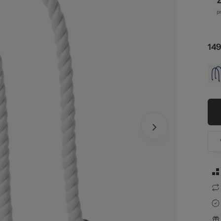
str
149
zel