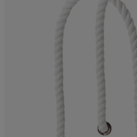
za
Ws