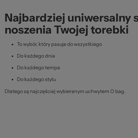
Najbardziej uniwersalny
noszenia Twojej torebki
To wybór, który pasuje do wszystkiego
Do każdego dnia
Do każdego tempa
Do każdego stylu
Dlatego są najczęściej wybieranym uchwytem O bag.