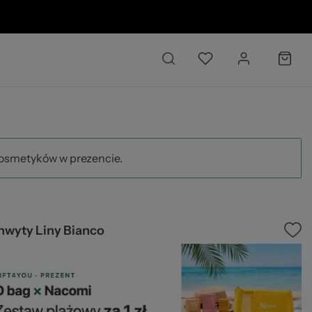
6 O
kosmetyków w prezencie.
hwyty Liny Bianco