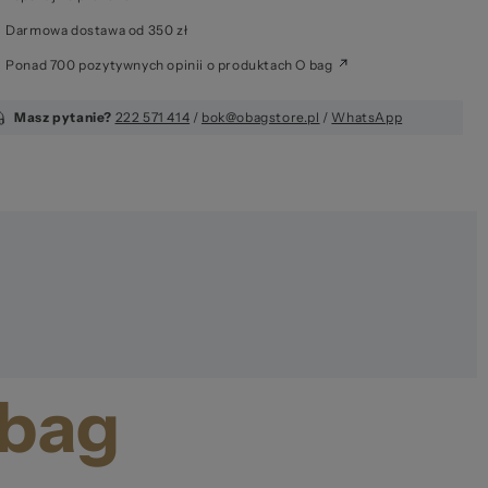
Darmowa dostawa od 350 zł
Ponad 700 pozytywnych opinii o produktach O bag
Masz pytanie?
222 571 414
/
bok@obagstore.pl
/
WhatsApp
 bag