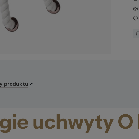
y produktu
gie uchwyty O