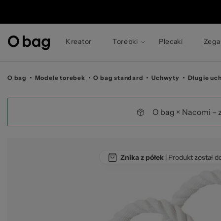
© 
Kreator
Torebki
Plecaki
Zega
O bag
Modele torebek
O bag standard
Uchwyty
Długie uc
O bag × Nacomi – 
Znika z półek
| Produkt został d