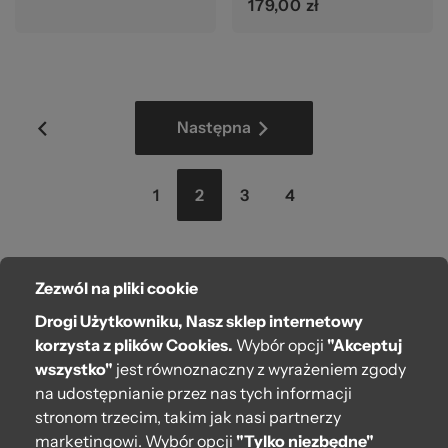
179,00 zł
Strona
Strona
Następna
Strona
Aktualnie
Strona
Strona
1
2
3
4
czytasz
stronę
Zezwól na pliki cookie
O bag
Drogi Użytkowniku, Nasz sklep internetowy
Pomoc
korzysta z plików Cookies.
Wybór opcji
"Akceptuj
wszystko"
jest równoznaczny z wyrażeniem zgody
Moje O bag
na udostępnianie przez nas tych informacji
stronom trzecim, takim jak nasi partnerzy
Kontakt
marketingowi. Wybór opcji
"Tylko niezbędne"