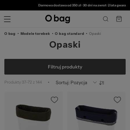
© 
Darmowa dostawa od 350 zł
•
30 dni na zwrot
•
2 lata gwarancji
O bag
Modele torebek
O bag standard
Opaski
Opaski
Filtruj produkty
Produkty
37
-
72
z
144
Sortuj:
Ocena: