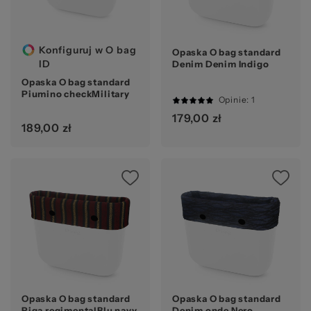
20
Konfiguruj w O bag
Opaska O bag standard
ID
Denim Denim Indigo
Opaska O bag standard
Piumino checkMilitary
Opinie
: 1
100%
179,00 zł
189,00 zł
Opaska O bag standard
Opaska O bag standard
Riga regimentalBlu navy
Denim onde Nero