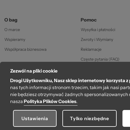
za
O bag
Pomoc
O marce
Wysyłka i płatności
Wspieramy
Zwroty i Wymiany
Współpraca biznesowa
Reklamacje
Częste pytania (FAQ)
Gwarancja
Zezwól na pliki cookie
©
Regulamin
Drogi Użytkowniku, Nasz sklep internetowy korzysta z 
nas tych informacji stronom trzecim, takim jak nasi pa
Polityka prywatności
nie będziesz otrzymywać żadnych spersonalizowanych 
nasza
Polityka Plików Cookies
.
Ustawienia
Tylko niezbędne
© 2026 O bag. Wszelkie prawa zastrzeżone.