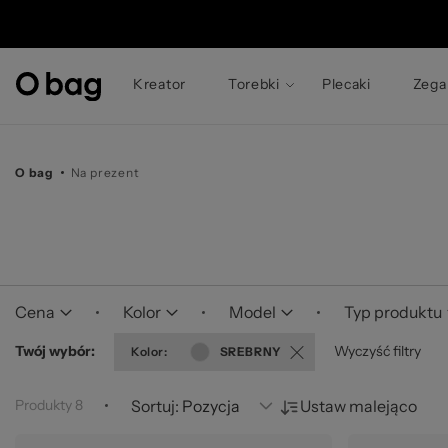
©
Kreator
Torebki
Plecaki
Zega
O bag
Na prezent
Cena
Kolor
Model
Typ produktu
Twój wybór
Wyczyść filtry
Kolor
SREBRNY
Produkty
8
Sortuj:
Ustaw malejąco