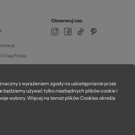
zeż
Obserwuj nas
4
tore.pl
 O bag Polska
dz 08:00 - 16:00
02
znaczny z wyrażeniem zgody na udostępnianie przez
że będziemy używać tylko niezbędnych plików cookie i
oje wybory. Więcej na temat plików Cookies określa
łacisz, jak lubisz: