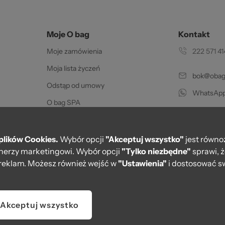
str
Moje O bag
Kontakt
Moje zamówienia
222 571 41
Moja lista życzeń
bok@obags
Odstąp od umowy
WhatsApp
O bag SPA
Pon.-pt. w go
Certyfikat oryginalności
 2
Karty podarunkowe
plików Cookies.
Wybór opcji
"Akceptuj wszystko"
jest równo
rtnerzy marketingowi. Wybór opcji
"Tylko niezbędne"
sprawi, 
PayPo - Zapłać za 30 dni
reklam. Możesz również wejść w
"Ustawienia"
i dostosować sw
Regulamin kart podarunkowych
Akceptuj wszystko
U nas p