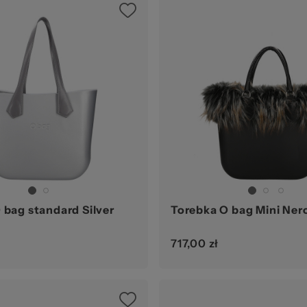
g.
zel
 bag standard Silver
Torebka O bag Mini Ner
717,00 zł