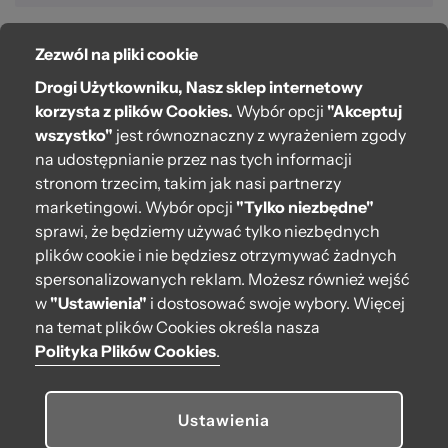
Zezwól na pliki cookie
O bag
Drogi Użytkowniku, Nasz sklep internetowy
Pomoc
korzysta z plików Cookies.
Wybór opcji
"Akceptuj
wszystko"
jest równoznaczny z wyrażeniem zgody
Moje O bag
na udostępnianie przez nas tych informacji
stronom trzecim, takim jak nasi partnerzy
Kontakt
marketingowi. Wybór opcji
"Tylko niezbędne"
222 571 414
sprawi, że będziemy używać tylko niezbędnych
plików cookie i nie będziesz otrzymywać żadnych
bok@obagstore.pl
spersonalizowanych reklam. Możesz również wejść
WhatsApp O bag Polska
w
"Ustawienia"
i dostosować swoje wybory. Więcej
Pon.-pt. w godz 08:00 - 16:00
na temat plików Cookies określa nasza
Polityka Plików Cookies
.
Obserwuj nas
Ustawienia