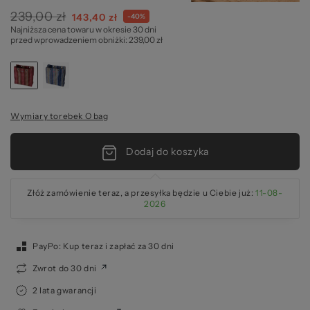
239,00 zł
Cena
143,40 zł
-40%
Najniższa cena towaru w okresie 30 dni
specjalna
ba
przed wprowadzeniem obniżki: 239,00 zł
Wymiary torebek O bag
Dodaj do koszyka
Złóż zamówienie teraz, a przesyłka będzie u Ciebie już:
11-08-
2026
PayPo: Kup teraz i zapłać za 30 dni
Zwrot do 30 dni
2 lata gwarancji