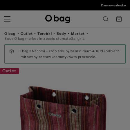
©
Darmowa dostawa od 
O bag
Outlet
Torebki
Body
Market
Body O bag market Intreccio sfumatoSangria
O bag × Nacomi – zrób zakupy za minimum 400 zł i odbierz
limitowany zestaw kosmetyków w prezencie.
Outlet