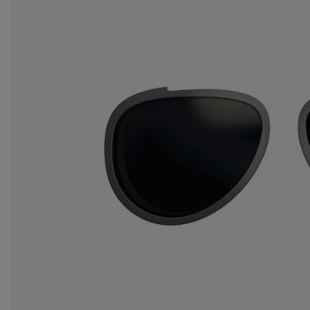
ba
Ws