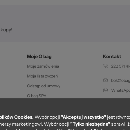
str
akupy!
Moje O bag
Kontakt
Moje zamówienia
222 571 41
 2
Moja lista życzeń
bok@obags
Odstąp od umowy
WhatsApp
O bag SPA
Pon.-pt. w go
Certyfikat oryginalności
Karty podarunkowe
plików Cookies.
Wybór opcji
"Akceptuj wszystko"
jest równo
rtnerzy marketingowi. Wybór opcji
"Tylko niezbędne"
sprawi, 
PayPo - Zapłać za 30 dni