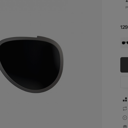
g.
129
zel