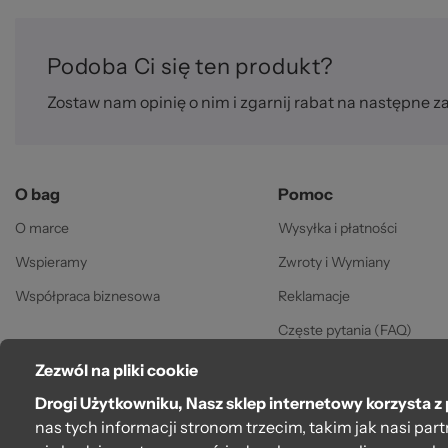
za
Podoba Ci się ten produkt?
Zostaw nam opinię o nim i zgarnij rabat na następne z
O bag
Pomoc
O marce
Wysyłka i płatności
©
Wspieramy
Zwroty i Wymiany
Współpraca biznesowa
Reklamacje
Częste pytania (FAQ)
Gwarancja
Zezwól na pliki cookie
Regulamin
Drogi Użytkowniku, Nasz sklep internetowy korzysta z 
nas tych informacji stronom trzecim, takim jak nasi pa
Polityka prywatności