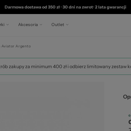
 2
Darmowa dostawa od 350 zł
•
30 dni na zwrot
•
2 lata gwarancji
rki
Akcesoria
Outlet
n Aviator Argento
zrób zakupy za minimum 400 zł i odbierz limitowany zestaw 
Opr