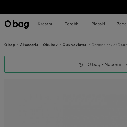
©
Kreator
Torebki
Plecaki
Zega
O bag
Akcesoria
Okulary
O sun aviator
Oprawki szkieł O su
O bag × Nacomi – 