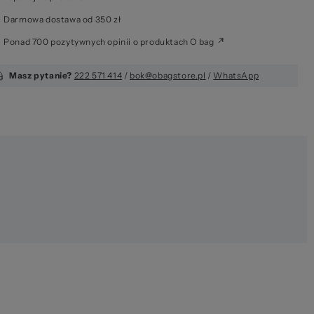
Darmowa dostawa od 350 zł
Ponad 700 pozytywnych opinii o produktach O bag
Masz pytanie?
222 571 414
/
bok@obagstore.pl
/
WhatsApp