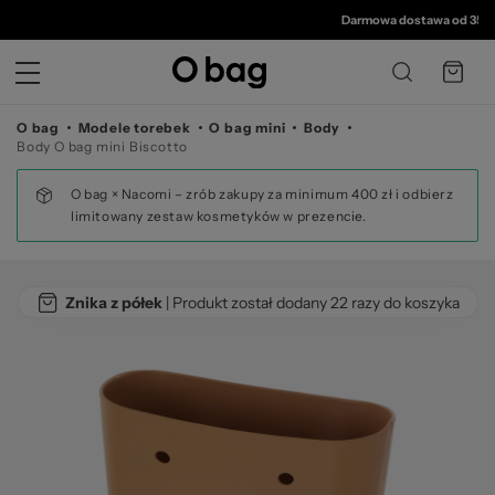
© 
Darmowa dostawa od 350 zł
•
3
O bag
Modele torebek
O bag mini
Body
Body O bag mini Biscotto
O bag × Nacomi – zrób zakupy za minimum 400 zł i odbierz
limitowany zestaw kosmetyków w prezencie.
Znika z półek
| Produkt został dodany 22 razy do koszyka