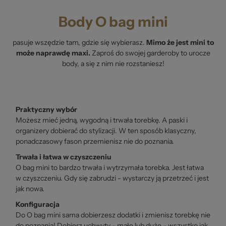
Body O bag mini
pasuje wszędzie tam, gdzie się wybierasz.
Mimo że jest mini to
może naprawdę maxi.
Zaproś do swojej garderoby to urocze
body, a się z nim nie rozstaniesz!
Praktyczny wybór
Możesz mieć jedną, wygodną i trwała torebkę. A paski i
organizery dobierać do stylizacji. W ten sposób klasyczny,
ponadczasowy fason przemienisz nie do poznania.
Trwała i łatwa w czyszczeniu
O bag mini to bardzo trwała i wytrzymała torebka. Jest łatwa
w czyszczeniu. Gdy się zabrudzi - wystarczy ją przetrzeć i jest
jak nowa.
Konfiguracja
Do O bag mini sama dobierzesz dodatki i zmienisz torebkę nie
do poznania! Dobierz uchwyty - małe lub duże - wszystko jak