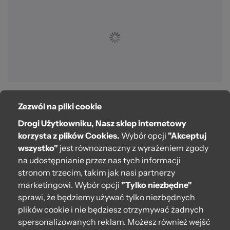
Zezwól na pliki cookie
O bag
Drogi Użytkowniku, Nasz sklep internetowy
Pomoc
korzysta z plików Cookies.
Wybór opcji
"Akceptuj
wszystko"
jest równoznaczny z wyrażeniem zgody
Moje O bag
na udostępnianie przez nas tych informacji
stronom trzecim, takim jak nasi partnerzy
Kontakt
marketingowi. Wybór opcji
"Tylko niezbędne"
222 571 414
sprawi, że będziemy używać tylko niezbędnych
plików cookie i nie będziesz otrzymywać żadnych
bok@obagstore.pl
spersonalizowanych reklam. Możesz również wejść
WhatsApp O bag Polska