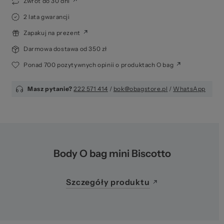
Zwrot do 30 dni
2 lata gwarancji
Zapakuj na prezent
Darmowa dostawa od 350 zł
Ponad 700 pozytywnych opinii o produktach O bag
Masz pytanie?
222 571 414
/
bok@obagstore.pl
/
WhatsApp
Body O bag mini Biscotto
Szczegóły produktu