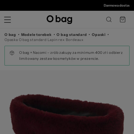
© 
Darmowa dostawa od 3
O bag
Modele torebek
O bag standard
Opaski
Opaska O bag standard Lapin rex Bordeaux
O bag × Nacomi – zrób zakupy za minimum 400 zł i odbierz
limitowany zestaw kosmetyków w prezencie.