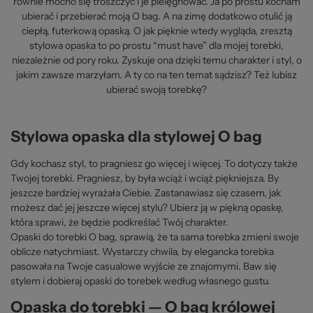
równie mocno się troszczyć i je pielęgnować. Ja po prostu kocham
ubierać i przebierać moją O bag. A na zimę dodatkowo otulić ją
ciepłą, futerkową opaską. O jak pięknie wtedy wygląda, zresztą
stylowa opaska to po prostu “must have” dla mojej torebki,
niezależnie od pory roku. Zyskuje ona dzięki temu charakter i styl, o
jakim zawsze marzyłam. A ty co na ten temat sądzisz? Też lubisz
ubierać swoją torebkę?
Stylowa opaska dla stylowej O bag
Gdy kochasz styl, to pragniesz go więcej i więcej. To dotyczy także
Twojej torebki. Pragniesz, by była wciąż i wciąż piękniejsza. By
jeszcze bardziej wyrażała Ciebie. Zastanawiasz się czasem, jak
możesz dać jej jeszcze więcej stylu? Ubierz ją w piękną opaskę,
która sprawi, że będzie podkreślać Twój charakter.
Opaski do torebki O bag, sprawią, że ta sama torebka zmieni swoje
oblicze natychmiast. Wystarczy chwila, by elegancka torebka
pasowała na Twoje casualowe wyjście ze znajomymi. Baw się
stylem i dobieraj opaski do torebek według własnego gustu.
Opaska do torebki — O bag królowej