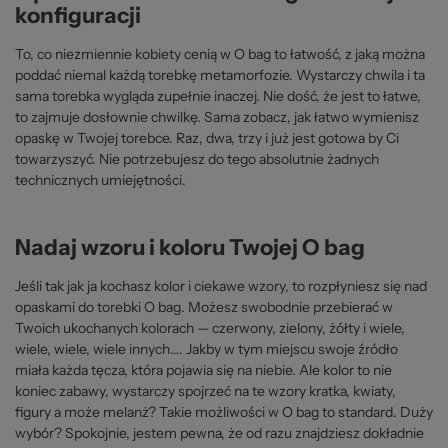
konfiguracji
To, co niezmiennie kobiety cenią w O bag to łatwość, z jaką można
poddać niemal każdą torebkę metamorfozie. Wystarczy chwila i ta
sama torebka wygląda zupełnie inaczej. Nie dość, że jest to łatwe,
to zajmuje dosłownie chwilkę. Sama zobacz, jak łatwo wymienisz
opaskę w Twojej torebce. Raz, dwa, trzy i już jest gotowa by Ci
towarzyszyć. Nie potrzebujesz do tego absolutnie żadnych
technicznych umiejętności.
Nadaj wzoru i koloru Twojej O bag
Jeśli tak jak ja kochasz kolor i ciekawe wzory, to rozpłyniesz się nad
opaskami do torebki O bag. Możesz swobodnie przebierać w
Twoich ukochanych kolorach — czerwony, zielony, żółty i wiele,
wiele, wiele, wiele innych…. Jakby w tym miejscu swoje źródło
miała każda tęcza, która pojawia się na niebie. Ale kolor to nie
koniec zabawy, wystarczy spojrzeć na te wzory kratka, kwiaty,
figury a może melanż? Takie możliwości w O bag to standard. Duży
wybór? Spokojnie, jestem pewna, że od razu znajdziesz dokładnie