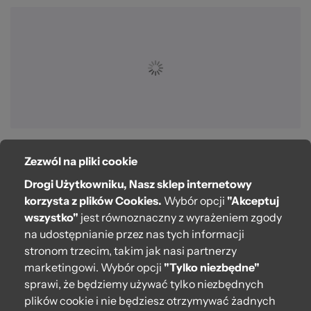
Zezwól na pliki cookie
O bag
Drogi Użytkowniku, Nasz sklep internetowy
Pomoc
korzysta z plików Cookies.
Wybór opcji
"Akceptuj
wszystko"
jest równoznaczny z wyrażeniem zgody
Moje O bag
na udostępnianie przez nas tych informacji
stronom trzecim, takim jak nasi partnerzy
Kontakt
marketingowi. Wybór opcji
"Tylko niezbędne"
222 571 414
sprawi, że będziemy używać tylko niezbędnych
plików cookie i nie będziesz otrzymywać żadnych
bok@obagstore.pl