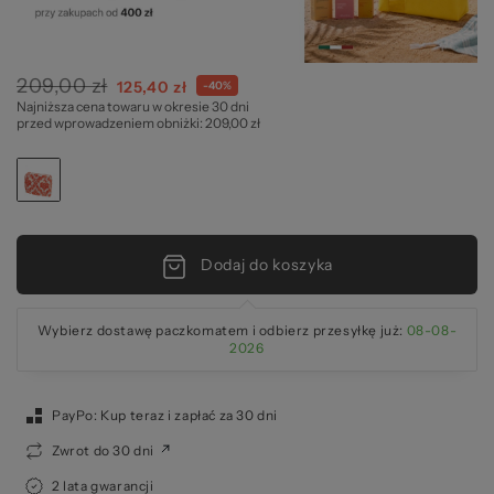
za
209,00 zł
Cena
125,40 zł
-40%
Najniższa cena towaru w okresie 30 dni
specjalna
przed wprowadzeniem obniżki: 209,00 zł
Dodaj do koszyka
Wybierz dostawę paczkomatem i odbierz przesyłkę już:
08-08-
2026
PayPo: Kup teraz i zapłać za 30 dni
Zwrot do 30 dni
2 lata gwarancji