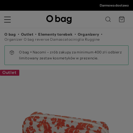
© 
Darmowa dostawa od 35
O bag
Outlet
Elementy torebek
Organizery
Organizer O bag reverse Damascatociniglia Ruggine
O bag × Nacomi – zrób zakupy za minimum 400 zł i odbierz
limitowany zestaw kosmetyków w prezencie.
Outlet