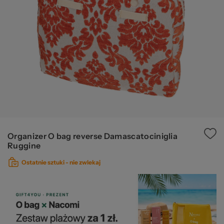
pr
b
Organizer O bag reverse Damascatociniglia
Ruggine
Ostatnie sztuki -
nie zwlekaj