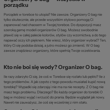
porządku
Porządek w torebce to utopia? Nie zawsze. Organizery O bag nie
tylko skutecznie, ale przede wszystkim stylowo pomogą Ci
zapanować nad chaosem w Twojej torebce. Do dyspozycji masz
szeroką gamę modeli organizerów O bag. Możesz swobodnie
pławić się w całej palecie kolorów, stylów czy wzornictwa, a do tego
napawać oczy ich pięknem. Nie wiesz, który organizer wybrać? Ten,
który Ci się podoba dzisiaj, a jutro możesz go zmienić. W O bag
zawsze znajdziesz organizery, które spełnią Twoje oczekiwania.
Kto nie boi się wody? Organizer O bag.
Ile razy zdarzyło Ci się, że coś w Torebce się rozlało lub pękło? Ile z
tego problemów. A jak często z tego powodu musiałaś kupić nową
torebkę? Wypadki się zdarzają i nie ma na nie recepty. Z O bag nie
masz tego problemu. Dlaczego? Bo każdy organizer do torebki O
bag w możesz wyjąć i wrzucić do prania. Będzie wyglądał jak nowy.
Nawet nie zauważysz, że coś się wcześniej z nim stało.