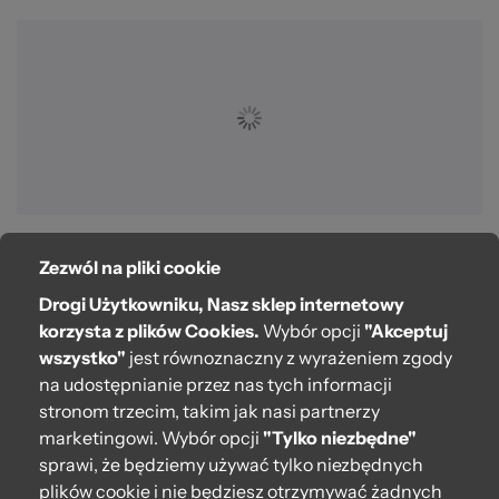
Zezwól na pliki cookie
O bag
Drogi Użytkowniku, Nasz sklep internetowy
Pomoc
korzysta z plików Cookies.
Wybór opcji
"Akceptuj
wszystko"
jest równoznaczny z wyrażeniem zgody
Moje O bag
na udostępnianie przez nas tych informacji
stronom trzecim, takim jak nasi partnerzy
Kontakt
marketingowi. Wybór opcji
"Tylko niezbędne"
222 571 414
sprawi, że będziemy używać tylko niezbędnych
plików cookie i nie będziesz otrzymywać żadnych
bok@obagstore.pl