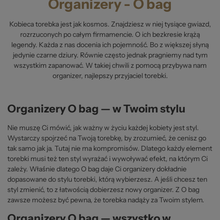
Organizery - O bag
Kobieca torebka jest jak kosmos. Znajdziesz w niej tysiące gwiazd,
rozrzuconych po całym firmamencie. O ich bezkresie krążą
legendy. Każda z nas docenia ich pojemność. Bo z większej słyną
jedynie czarne dziury. Równie często jednak pragniemy nad tym
wszystkim zapanować. W takiej chwili z pomocą przybywa nam
organizer, najlepszy przyjaciel torebki.
Organizery O bag — w Twoim stylu
Nie muszę Ci mówić, jak ważny w życiu każdej kobiety jest styl.
Wystarczy spojrzeć na Twoją torebkę, by zrozumieć, że cenisz go
tak samo jak ja. Tutaj nie ma kompromisów. Dlatego każdy element
torebki musi też ten styl wyrażać i wywoływać efekt, na którym Ci
zależy. Właśnie dlatego O bag daje Ci organizery dokładnie
dopasowane do stylu torebki, którą wybierzesz. A jeśli chcesz ten
styl zmienić, to z łatwością dobierzesz nowy organizer. Z O bag
zawsze możesz być pewna, że torebka nadąży za Twoim stylem.
Organizery O bag — wszystko w