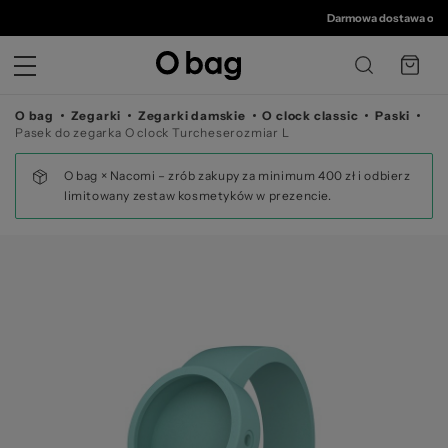
© 
Darmowa dostawa od 350
O bag
Zegarki
Zegarki damskie
O clock classic
Paski
Pasek do zegarka O clock Turcheserozmiar L
O bag × Nacomi – zrób zakupy za minimum 400 zł i odbierz
limitowany zestaw kosmetyków w prezencie.