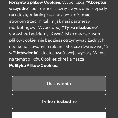
korzysta z plików Cookies.
Wybór opcji
"Akceptuj
wszystko"
jest równoznaczny z wyrażeniem zgody
Moje O bag
na udostępnianie przez nas tych informacji
stronom trzecim, takim jak nasi partnerzy
Kontakt
marketingowi. Wybór opcji
"Tylko niezbędne"
222 571 414
sprawi, że będziemy używać tylko niezbędnych
plików cookie i nie będziesz otrzymywać żadnych
bok@obagstore.pl
spersonalizowanych reklam. Możesz również wejść
WhatsApp O bag Polska
w
"Ustawienia"
i dostosować swoje wybory. Więcej
Pon.-pt. w godz 08:00 - 16:00
na temat plików Cookies określa nasza
Polityka Plików Cookies
.
Obserwuj nas
Ustawienia
Tylko niezbędne
© 2026 O bag. Wszelkie prawa zastrzeżone.
U nas płacisz, jak lubisz: