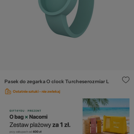
Ws
za
Pasek do zegarka O clock Turcheserozmiar L
Ostatnie sztuki -
nie zwlekaj