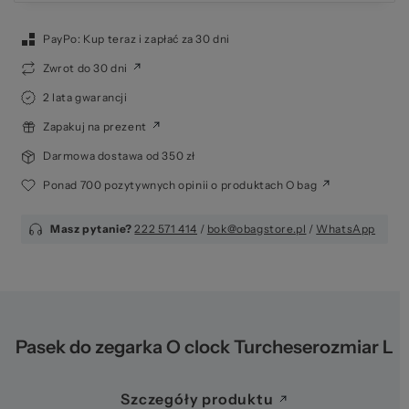
Ws
PayPo: Kup teraz i zapłać za 30 dni
Zwrot do 30 dni
2 lata gwarancji
Zapakuj na prezent
Darmowa dostawa od 350 zł
Ponad 700 pozytywnych opinii o produktach O bag
za
Masz pytanie?
222 571 414
/
bok@obagstore.pl
/
WhatsApp
Pasek do zegarka O clock Turcheserozmiar L
Szczegóły produktu