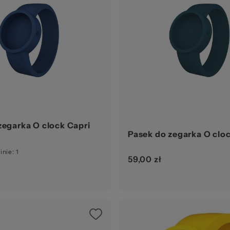
zegarka O clock Capri
Pasek do zegarka O clo
inie
: 1
59,00 zł