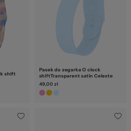
ze
kie
Pasek do zegarka O clock
k shift
shiftTransparent satin Celeste
49,00 zł