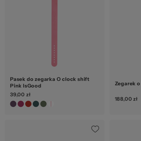
Pasek do zegarka O clock shift
Zegarek o
Pink IsGood
39,00 zł
188,00 zł