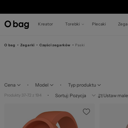
© 
Kreator
Torebki
Plecaki
Zega
O bag
Zegarki
Części zegarków
Paski
Cena
Model
Typ produktu
Produkty
37
-
72
z
194
Sortuj:
Ustaw male