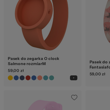
za
Ws
Pasek do zegarka O clock
Pasek do 
Salmone rozmiarM
Fantasiaf
59,00 zł
59,00 zł