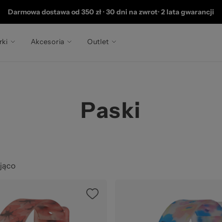
202
Darmowa dostawa od 350 zł
•
30 dni na zwrot
•
2 lata gwarancji
rki
Akcesoria
Outlet
Paski
jąco