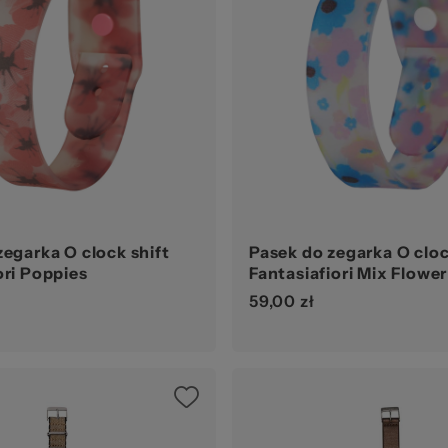
str
zel
zegarka O clock shift
Pasek do zegarka O cloc
ori Poppies
Fantasiafiori Mix Flower
59,00 zł