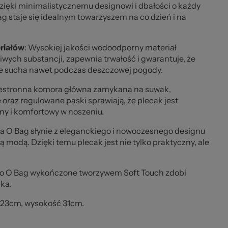
lki
Dzięki minimalistycznemu designowi i dbałości o każdy
ag staje się idealnym towarzyszem na co dzień i na
riałów
: Wysokiej jakości wodoodporny materiał
wych substancji, zapewnia trwałość i gwarantuje, że
e sucha nawet podczas deszczowej pogody.
zestronna komora główna zamykana na suwak,
 oraz regulowane paski sprawiają, że plecak jest
ny i komfortowy w noszeniu.
zeż
ka O Bag słynie z eleganckiego i nowoczesnego designu
 modą. Dzięki temu plecak jest nie tylko praktyczny, ale
ogo O Bag wykończone tworzywem Soft Touch zdobi
ka.
 23cm, wysokość 31cm.