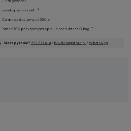
2 lata gwarancji
Zapakuj na prezent
6 
Darmowa dostawa od 350 zł
Ponad 700 pozytywnych opinii o produktach O bag
Masz pytanie?
222 571 414
/
bok@obagstore.pl
/
WhatsApp