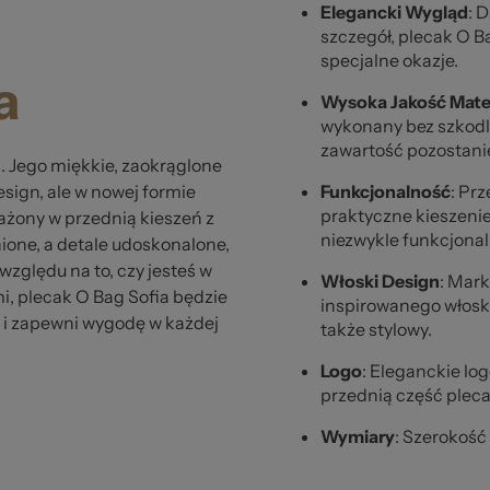
ze
Elegancki Wygląd
: 
szczegół, plecak O B
specjalne okazje.
a
Wysoka Jakość Mate
wykonany bez szkodli
zawartość pozostani
i. Jego miękkie, zaokrąglone
esign, ale w nowej formie
Funkcjonalność
: Pr
praktyczne kieszenie
ażony w przednią kieszeń z
niezwykle funkcjonal
ione, a detale udoskonalone,
str
względu na to, czy jesteś w
Włoski Design
: Mar
mi, plecak O Bag Sofia będzie
inspirowanego włoską
l i zapewni wygodę w każdej
także stylowy.
Logo
: Eleganckie l
przednią część pleca
Wymiary
: Szerokość