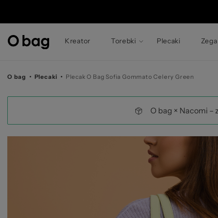
© 
Kreator
Torebki
Plecaki
Zega
O bag
Plecaki
Plecak O Bag Sofia Gommato Celery Green
O bag × Nacomi – 