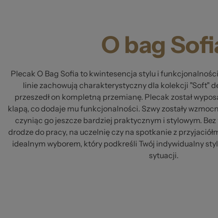
Ws
O bag Sofi
Plecak O Bag Sofia to kwintesencja stylu i funkcjonalnośc
linie zachowują charakterystyczny dla kolekcji "Soft" d
przeszedł on kompletną przemianę. Plecak został wypos
klapą, co dodaje mu funkcjonalności. Szwy zostały wzmocn
za
czyniąc go jeszcze bardziej praktycznym i stylowym. Bez 
drodze do pracy, na uczelnię czy na spotkanie z przyjaciół
idealnym wyborem, który podkreśli Twój indywidualny sty
sytuacji.