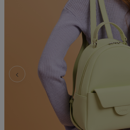
Ws
za