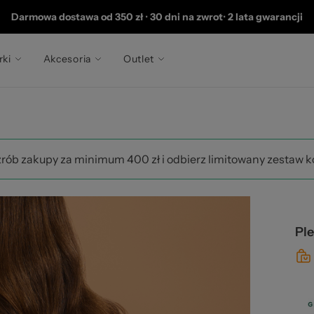
20
Darmowa dostawa od 350 zł
•
30 dni na zwrot
•
2 lata gwarancji
rki
Akcesoria
Outlet
zrób zakupy za minimum 400 zł i odbierz limitowany zestaw 
Pl