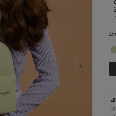
ze
409
st