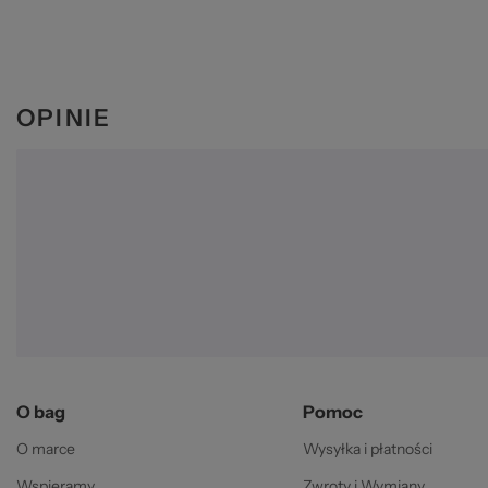
OPINIE
O bag
Pomoc
O marce
Wysyłka i płatności
Wspieramy
Zwroty i Wymiany