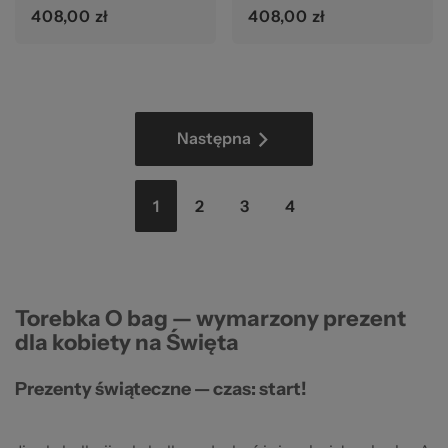
408,00 zł
408,00 zł
Strona
Strona
Następna
Aktualnie
Strona
Strona
Strona
1
2
3
4
czytasz
stronę
Torebka O bag — wymarzony prezent
dla kobiety na Święta
Prezenty świąteczne — czas: start!