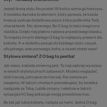
Jesteś ikoną stylu. No proste! W końcu sama go tworzysz.
A torebka damska to element, który sprawia, że każda
kreacja zyskuje dodatkowy pazur, który podkreśla Twój
charakterek. Nic dziwnego. Bo O bag to taka magiczna
różdżka. Dzięki niej piękno nabiera prawdziwego blasku.
To między innymi dlatego O bag to najlepszy prezent dla
kobiety. A w dodatku pasuje do każdego stylu: casual,
oficjalnego, wieczorowego, boho, a nawet streat wear!
Stylowa zmiana? Z O bag to pestka!
Jak wiesz, kobieta zmienną jest. To najczęściej wyrażasz
w swoich stylistycznych zabawach. Możesz wyglądać
dziś inaczej, jutro jeszcze inaczej. Ale zawsze po
swojemu. W takich chwilach potrzebujesz, by torebka
nadążała za Tobą. Lubiła zmiany. I właśnie w takich
sytuacjachO bag pokazuje swoją prawdziwą moc.
Bo tak jak lubią kobiety, nadąża za nami. Jedna O bag