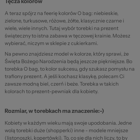
Tęcza kolorów
A teraz spójrz na feerię kolorów O bag: niebieskie,
zielone, turkusowe, różowe, żółte, klasycznie czarne i
wiele, wiele innych. Tutaj wybór torebki na prezent
świąteczny to istna zabawa w tęczowej krainie. Możesz
wybierać, niczym w sklepie z cukierkami.
Na pewno znajdziesz model w kolorze, który sprawi, że
Święta Bożego Narodzenia będą jeszcze piękniejsze. Bo
torebka O bag, to kolor sukcesu, gdy szukasz pomysłu na
trafiony prezent. A jeśli kochasz klasykę, polecam Ci
zawsze modną biel, czerń i beże. Torebka w takich
kolorach to prezent-pewniak dla kobiety.
Rozmiar, w torebkach ma znaczenie:-)
Kobiety w każdym wieku mają swoje upodobania. Jedne
wolą torebki duże (shopperki) inne - modele mniejsze
(listonoszki, kopertówki). To, co się dla nich liczy, to by