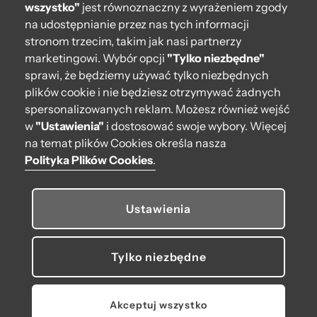
pomieścić laptopa, jak również na wyjście z koleżankami
wszystko"
jest równoznaczny z wyrażeniem zgody
czy oficjalną kolację służbową. Charakterek O bag
na udostępnianie przez nas tych informacji
dodaje klasy w każdej sytuacji. Dlatego doskonale nada
stronom trzecim, takim jak nasi partnerzy
się także jako prezent świąteczny dla kobiet aktywnych,
marketingowi. Wybór opcji
"Tylko niezbędne"
które potrzebują uniwersalnej i stylowej zarazem torebki.
sprawi, że będziemy używać tylko niezbędnych
Wybierając prezent na Boże Narodzenie, z O bag
plików cookie i nie będziesz otrzymywać żadnych
będziesz mieć pewność, że pasuje idealnie na każdą
spersonalizowanych reklam. Możesz również wejść
okazję.
w
"Ustawienia"
i dostosować swoje wybory. Więcej
na temat plików Cookies określa nasza
Oryginalny prezent? Oczywiście, że O
Polityka Plików Cookies
.
bag
Jesteś wytrawną łowczynią idealnych prezentów, a może
Ustawienia
po prostu nie jest łatwo zaspokoić Twoje oczekiwania? A
może chcesz wywoływać efekt wow? Znam to uczucie. I
wiesz co, to dobrze, że wiesz, czego chcesz. Bo to znaczy,
Tylko niezbędne
że Ci zależy. Nieważne, czy to prezent gwiazdkowy,
romantyczny czy dla wymagającej teściowej. Torebka O
bag na pewno zrobi na niej wrażenie.
Akceptuj wszystko