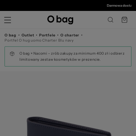
© 
Darmowa dostawa o
O bag
Outlet
Portfele
O charter
Portfel O hug uomo Charter Blu navy
O bag × Nacomi – zrób zakupy za minimum 400 zł i odbierz
limitowany zestaw kosmetyków w prezencie.