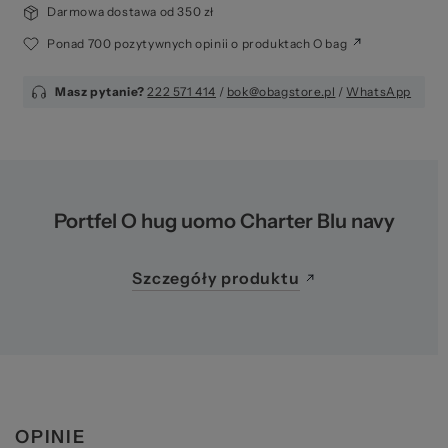
Ws
Darmowa dostawa od 350 zł
Ponad 700 pozytywnych opinii o produktach O bag
Masz pytanie?
222 571 414
/
bok@obagstore.pl
/
WhatsApp
Portfel O hug uomo Charter Blu navy
za
Szczegóły produktu
OPINIE