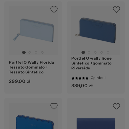
ba
Ocena:
pr
Portfel O wally lione
Portfel O Wally Florida
Sintetico +gommato
Tessuto Gommato +
Riverside
Tessuto Sintetico
Skyway
Opinie
: 1
299,00 zł
100%
339,00 zł