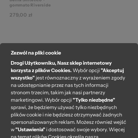
©
gommato Riverside
279,00 zł
Zezwól na pliki cookie
O bag
Drogi Użytkowniku, Nasz sklep internetowy
Pomoc
korzysta z plików Cookies.
Wybór opcji
"Akceptuj
ba
wszystko"
jest równoznaczny z wyrażeniem zgody
Moje O bag
na udostępnianie przez nas tych informacji
stronom trzecim, takim jak nasi partnerzy
Kontakt
marketingowi. Wybór opcji
"Tylko niezbędne"
222 571 414
sprawi, że będziemy używać tylko niezbędnych
plików cookie i nie będziesz otrzymywać żadnych
bok@obagstore.pl
spersonalizowanych reklam. Możesz również wejść
WhatsApp O bag Polska
w
"Ustawienia"
i dostosować swoje wybory. Więcej
Pon.-pt. w godz 08:00 - 16:00
na temat plików Cookies określa nasza