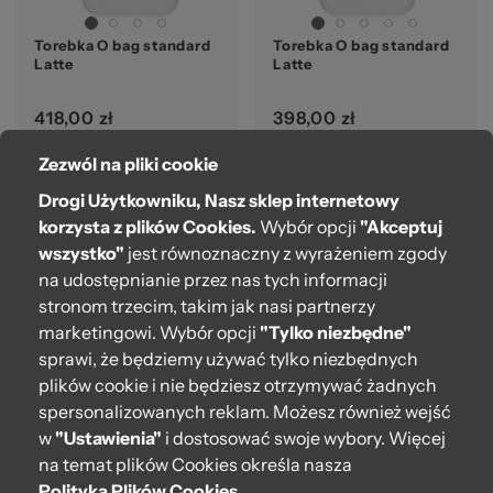
Torebka O bag standard
Torebka O bag standard
Latte
Latte
418,00 zł
398,00 zł
Zezwól na pliki cookie
Drogi Użytkowniku, Nasz sklep internetowy
korzysta z plików Cookies.
Wybór opcji
"Akceptuj
wszystko"
jest równoznaczny z wyrażeniem zgody
na udostępnianie przez nas tych informacji
stronom trzecim, takim jak nasi partnerzy
marketingowi. Wybór opcji
"Tylko niezbędne"
sprawi, że będziemy używać tylko niezbędnych
Torebka O bag standard
Torebka O bag standard
plików cookie i nie będziesz otrzymywać żadnych
Latte
Latte
spersonalizowanych reklam. Możesz również wejść
w
"Ustawienia"
i dostosować swoje wybory. Więcej
398,00 zł
398,00 zł
na temat plików Cookies określa nasza
Polityka Plików Cookies
.