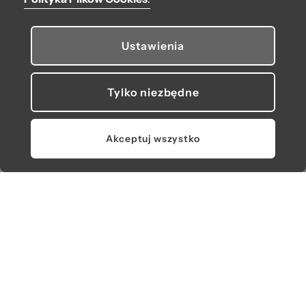
Ustawienia
Tylko niezbędne
Akceptuj wszystko
Torebka O bag doc
Torebka O bag doc
Grigio chiaro
Celeste
518,00 zł
518,00 zł
310,80 zł
310,80 zł
-40%
-40%
Najniższa cena z 30 dni
Najniższa cena z 30 dni
przed obniżką: 518,00 zł
przed obniżką: 518,00 zł