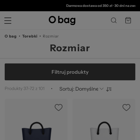
© 
Darmowa dostawa od 350 zł
•
30 dni na zwrot
•
2 l
O bag
Torebki
Rozmiar
Rozmiar
Filtruj produkty
Produkty
37
-
72
z
101
Sortuj: