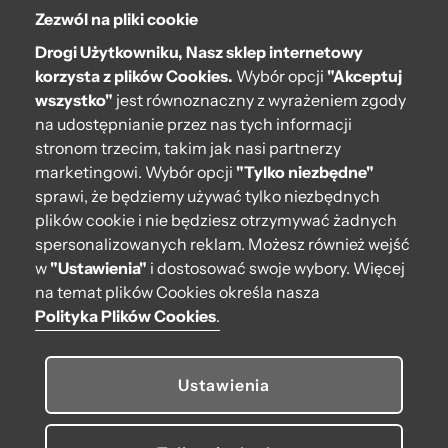
Zezwól na pliki cookie
O bag
Drogi Użytkowniku, Nasz sklep internetowy
Pomoc
korzysta z plików Cookies.
Wybór opcji
"Akceptuj
wszystko"
jest równoznaczny z wyrażeniem zgody
Moje O bag
na udostępnianie przez nas tych informacji
stronom trzecim, takim jak nasi partnerzy
Kontakt
marketingowi. Wybór opcji
"Tylko niezbędne"
222 571 414
sprawi, że będziemy używać tylko niezbędnych
plików cookie i nie będziesz otrzymywać żadnych
bok@obagstore.pl
spersonalizowanych reklam. Możesz również wejść
WhatsApp O bag Polska
w
"Ustawienia"
i dostosować swoje wybory. Więcej
Pon.-pt. w godz 08:00 - 16:00
na temat plików Cookies określa nasza
Polityka Plików Cookies
.
Obserwuj nas
Ustawienia