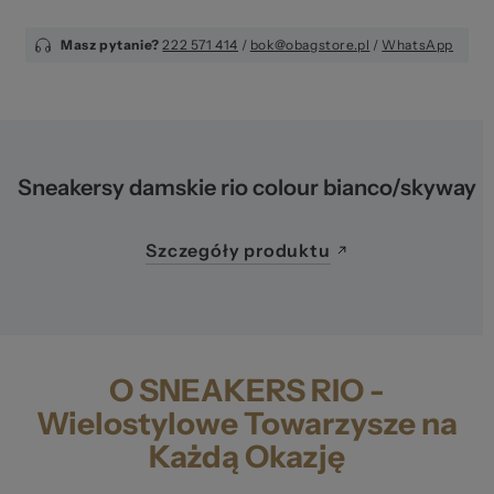
Masz pytanie?
222 571 414
/
bok@obagstore.pl
/
WhatsApp
Sneakersy damskie rio colour bianco/skyway
Szczegóły produktu
O SNEAKERS RIO -
Wielostylowe Towarzysze na
Każdą Okazję