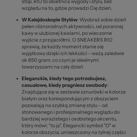
stóp. RIO to obietnica wygody i stylu, bez
względu na to, gdzie prowadzi Cię dzień.
W Kalejdoskopie Stylów
: Wyobraź sobie dzień
pełen różnorodnych aktywności, od porannej
kawy w ulubionej kawiarni, po wieczorne
wyjście z przyjaciółmi. O SNEAKERS RIO
sprawią, że każdy moment stanie się
wyjątkowy dzięki ich lekkości – ważą zaledwie
ok 650 gram, co czyni je idealnymi
towarzyszami na cały dzień
Eleganckie, kiedy tego potrzebujesz,
casualowe, kiedy pragniesz swobody
:
Znajdujące się w zestawie sznurówki w kolorze
białym oraz korespondującym z obszyciem
pozwalają na szybką zmianę stylu – od
stonowanego i profesjonalnego wyglądu do
bardziej wyrazistego i osobistego akcentu,
który mówi: "to ja". Elegancki symbol "O" w
kolorze obszycia, umieszczony na tylnej części