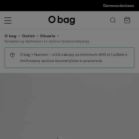
© 
Darmowa dostawa od 350
O bag
Outlet
Obuwie
Sneakersy damskie rio colour bianco/skyway
O bag × Nacomi – zrób zakupy za minimum 400 zł i odbierz
limitowany zestaw kosmetyków w prezencie.