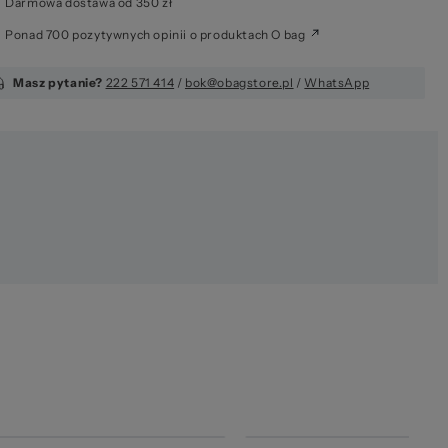
Darmowa dostawa od 350 zł
Ponad 700 pozytywnych opinii o produktach O bag
Masz pytanie?
222 571 414
/
bok@obagstore.pl
/
WhatsApp