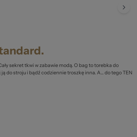
standard.
Cały sekret tkwi w zabawie modą. O bag to torebka do
 ją do stroju i bądź codziennie troszkę inna. A... do tego TEN