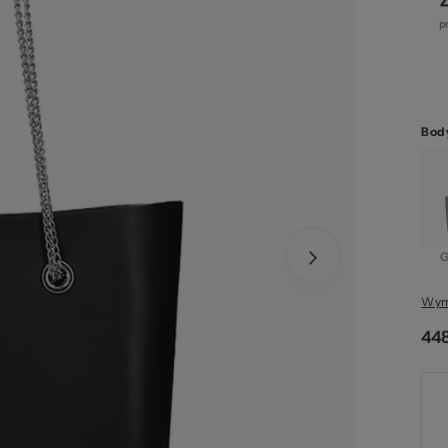
str
Bod
zel
G
Wym
448