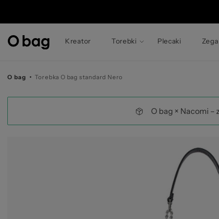
© 
Kreator
Torebki
Plecaki
Zega
O bag
Torebka O bag standard Nero
O bag × Nacomi – 