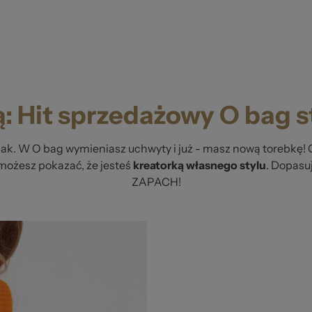
ą: Hit sprzedażowy O bag 
aak. W O bag wymieniasz uchwyty i już - masz nową torebkę! 
możesz pokazać, że jesteś
kreatorką własnego stylu
. Dopasuj
ZAPACH!