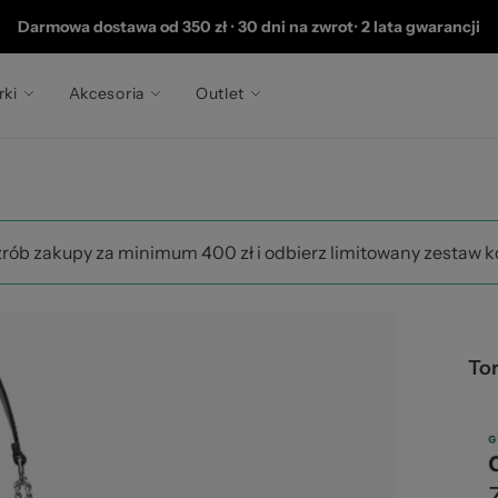
202
Darmowa dostawa od 350 zł
•
30 dni na zwrot
•
2 lata gwarancji
rki
Akcesoria
Outlet
zrób zakupy za minimum 400 zł i odbierz limitowany zestaw 
To