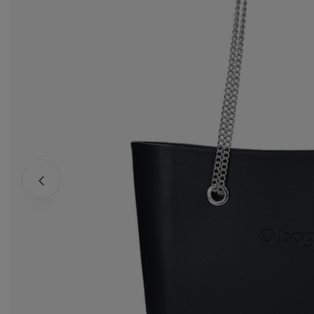
za
Ws