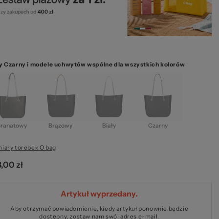
ze
y Czarny i modele uchwytów wspólne dla wszystkich kolorów
kie
ranatowy
Brązowy
Biały
Czarny
iary torebek O bag
,00 zł
Artykuł wyprzedany.
Aby otrzymać powiadomienie, kiedy artykuł ponownie będzie
dostępny, zostaw nam swój adres e-mail.