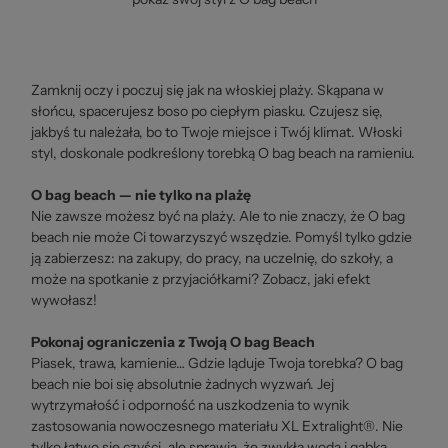
Zamknij oczy i poczuj się jak na włoskiej plaży. Skąpana w
słońcu, spacerujesz boso po ciepłym piasku. Czujesz się,
jakbyś tu należała, bo to Twoje miejsce i Twój klimat. Włoski
styl, doskonale podkreślony torebką O bag beach na ramieniu.
O bag beach — nie tylko na plażę
Nie zawsze możesz być na plaży. Ale to nie znaczy, że O bag
beach nie może Ci towarzyszyć wszędzie. Pomyśl tylko gdzie
ją zabierzesz: na zakupy, do pracy, na uczelnię, do szkoły, a
może na spotkanie z przyjaciółkami? Zobacz, jaki efekt
wywołasz!
Pokonaj ograniczenia z Twoją O bag Beach
Piasek, trawa, kamienie… Gdzie ląduje Twoja torebka? O bag
beach nie boi się absolutnie żadnych wyzwań. Jej
wytrzymałość i odporność na uszkodzenia to wynik
zastosowania nowoczesnego materiału XL Extralight®. Nie
tylko łatwo się czyści, ale sprawia, że zwykła woda i gąbka