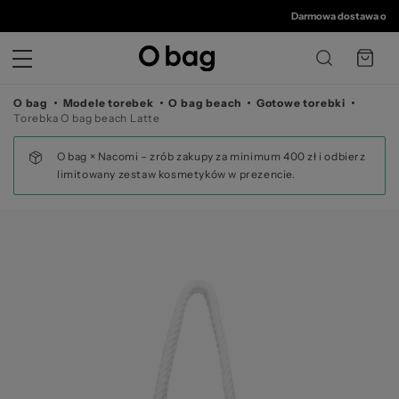
© 
Darmowa dostawa od 350 
O bag
Modele torebek
O bag beach
Gotowe torebki
Torebka O bag beach Latte
O bag × Nacomi – zrób zakupy za minimum 400 zł i odbierz
limitowany zestaw kosmetyków w prezencie.