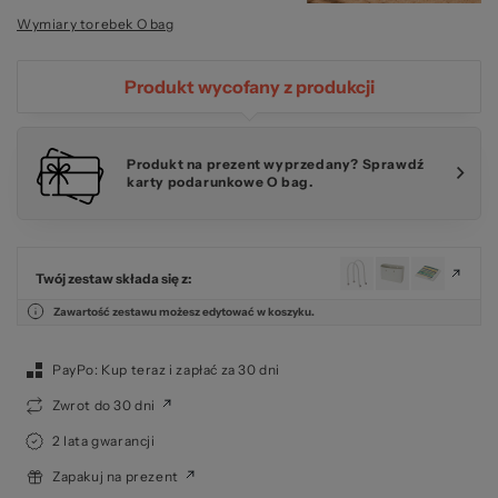
Wymiary torebek O bag
za
Produkt wycofany z produkcji
Produkt na prezent wyprzedany? Sprawdź
karty podarunkowe O bag.
Twój zestaw składa się z:
Zawartość zestawu możesz edytować w koszyku.
PayPo: Kup teraz i zapłać za 30 dni
Zwrot do 30 dni
2 lata gwarancji
Zapakuj na prezent