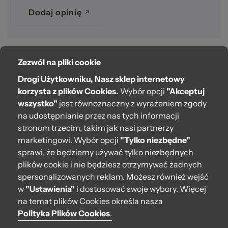
Dodaj opinię
Zezwól na pliki cookie
O bag
Drogi Użytkowniku, Nasz sklep internetowy
Pomoc
korzysta z plików Cookies.
Wybór opcji
"Akceptuj
wszystko"
jest równoznaczny z wyrażeniem zgody
Moje O bag
na udostępnianie przez nas tych informacji
stronom trzecim, takim jak nasi partnerzy
Kontakt
marketingowi. Wybór opcji
"Tylko niezbędne"
222 571 414
sprawi, że będziemy używać tylko niezbędnych
plików cookie i nie będziesz otrzymywać żadnych
bok@obagstore.pl
spersonalizowanych reklam. Możesz również wejść
WhatsApp O bag Polska
w
"Ustawienia"
i dostosować swoje wybory. Więcej
Pon.-pt. w godz 08:00 - 16:00
na temat plików Cookies określa nasza
Polityka Plików Cookies
.
Obserwuj nas