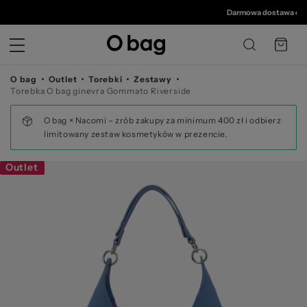
© 
Darmowa dostawa od 350
O bag
Outlet
Torebki
Zestawy
Torebka O bag ginevra Gommato Riverside
O bag × Nacomi – zrób zakupy za minimum 400 zł i odbierz
limitowany zestaw kosmetyków w prezencie.
Outlet