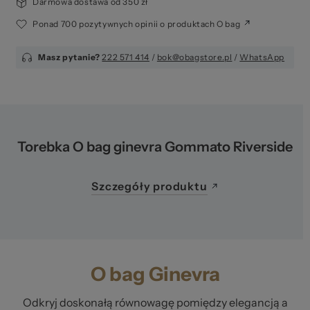
Darmowa dostawa od 350 zł
Ponad 700 pozytywnych opinii o produktach O bag
Masz pytanie?
222 571 414
/
bok@obagstore.pl
/
WhatsApp
Torebka O bag ginevra Gommato Riverside
Szczegóły produktu
O bag Ginevra
Odkryj doskonałą równowagę pomiędzy elegancją a