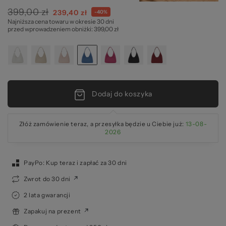
399,00 zł
Cena
239,40 zł
-40%
Najniższa cena towaru w okresie 30 dni
specjalna
za
przed wprowadzeniem obniżki: 399,00 zł
Dodaj do koszyka
Złóż zamówienie teraz, a przesyłka będzie u Ciebie już:
13-08-
2026
PayPo: Kup teraz i zapłać za 30 dni
Zwrot do 30 dni
2 lata gwarancji
Zapakuj na prezent