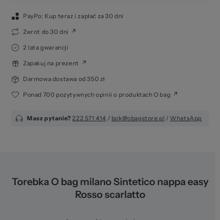
PayPo: Kup teraz i zapłać za 30 dni
Zwrot do 30 dni
2 lata gwarancji
Zapakuj na prezent
Darmowa dostawa od 350 zł
Ponad 700 pozytywnych opinii o produktach O bag
Masz pytanie?
222 571 414
/
bok@obagstore.pl
/
WhatsApp
Torebka O bag milano Sintetico nappa easy
Rosso scarlatto