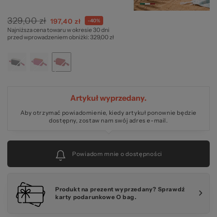
329,00 zł
Cena
197,40 zł
-40%
pr
Najniższa cena towaru w okresie 30 dni
specjalna
przed wprowadzeniem obniżki: 329,00 zł
Artykuł wyprzedany.
Aby otrzymać powiadomienie, kiedy artykuł ponownie będzie
dostępny, zostaw nam swój adres e-mail.
Powiadom mnie o dostępności
Produkt na prezent wyprzedany? Sprawdź
karty podarunkowe O bag.