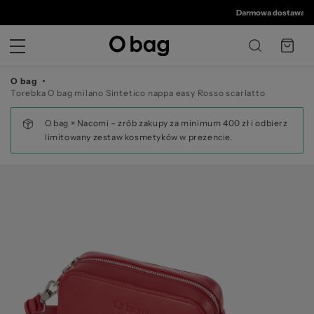
© 
Darmowa dostawa od 35
O bag
Torebka O bag milano Sintetico nappa easy Rosso scarlatto
O bag × Nacomi – zrób zakupy za minimum 400 zł i odbierz
limitowany zestaw kosmetyków w prezencie.