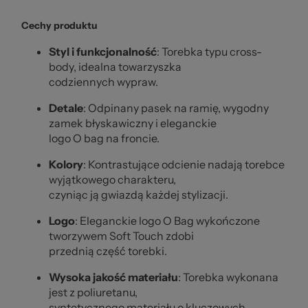
Cechy produktu
Styl i funkcjonalność
: Torebka typu cross-
body, idealna towarzyszka
codziennych wypraw.
Detale
: Odpinany pasek na ramię, wygodny
zamek błyskawiczny i eleganckie
logo O bag na froncie.
Kolory
: Kontrastujące odcienie nadają torebce
wyjątkowego charakteru,
czyniąc ją gwiazdą każdej stylizacji.
Logo
: Eleganckie logo O Bag wykończone
tworzywem Soft Touch zdobi
przednią część torebki.
Wysoka jakość materiału
: Torebka wykonana
jest z poliuretanu,
syntetycznego materiału o kluczowych