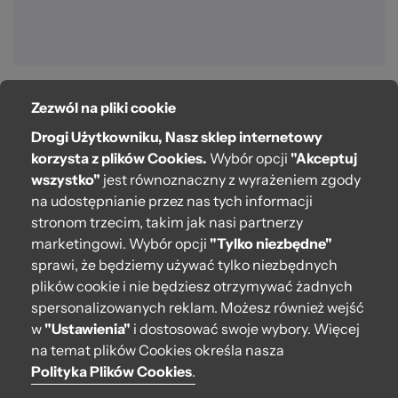
Zezwól na pliki cookie
O bag
Drogi Użytkowniku, Nasz sklep internetowy
Pomoc
korzysta z plików Cookies.
Wybór opcji
"Akceptuj
wszystko"
jest równoznaczny z wyrażeniem zgody
Moje O bag
na udostępnianie przez nas tych informacji
stronom trzecim, takim jak nasi partnerzy
Kontakt
marketingowi. Wybór opcji
"Tylko niezbędne"
222 571 414
sprawi, że będziemy używać tylko niezbędnych
plików cookie i nie będziesz otrzymywać żadnych
bok@obagstore.pl
spersonalizowanych reklam. Możesz również wejść
WhatsApp O bag Polska
w
"Ustawienia"
i dostosować swoje wybory. Więcej
Pon.-pt. w godz 08:00 - 16:00
na temat plików Cookies określa nasza
Polityka Plików Cookies
.
Obserwuj nas