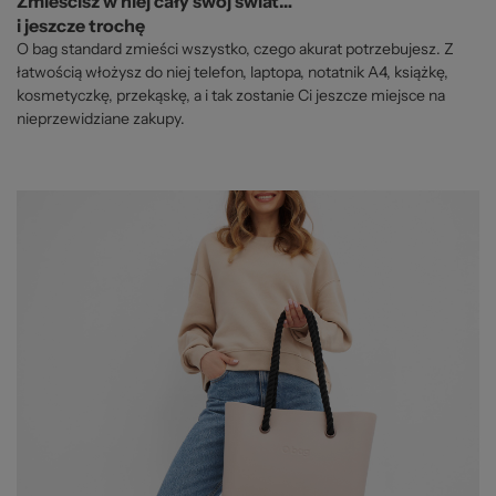
Zmieścisz w niej cały swój świat…
i jeszcze trochę
O bag standard zmieści wszystko, czego akurat potrzebujesz. Z
łatwością włożysz do niej telefon, laptopa, notatnik A4, książkę,
kosmetyczkę, przekąskę, a i tak zostanie Ci jeszcze miejsce na
nieprzewidziane zakupy.