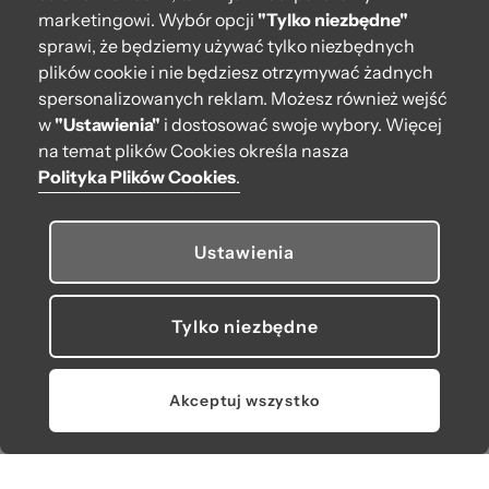
Moje O bag
marketingowi. Wybór opcji
"Tylko niezbędne"
sprawi, że będziemy używać tylko niezbędnych
Kontakt
plików cookie i nie będziesz otrzymywać żadnych
222 571 414
spersonalizowanych reklam. Możesz również wejść
w
"Ustawienia"
i dostosować swoje wybory. Więcej
bok@obagstore.pl
na temat plików Cookies określa nasza
WhatsApp O bag Polska
Polityka Plików Cookies
.
Pon.-pt. w godz 08:00 - 16:00
Ustawienia
Obserwuj nas
Tylko niezbędne
© 2026 O bag. Wszelkie prawa zastrzeżone.
Akceptuj wszystko
U nas płacisz, jak lubisz: