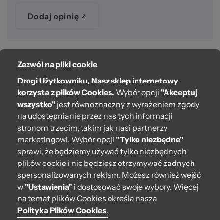
Dodaj opinię
Zezwól na pliki cookie
O bag
Drogi Użytkowniku, Nasz sklep internetowy
Pomoc
korzysta z plików Cookies.
Wybór opcji
"Akceptuj
wszystko"
jest równoznaczny z wyrażeniem zgody
Moje O bag
na udostępnianie przez nas tych informacji
stronom trzecim, takim jak nasi partnerzy
Kontakt
marketingowi. Wybór opcji
"Tylko niezbędne"
222 571 414
sprawi, że będziemy używać tylko niezbędnych
plików cookie i nie będziesz otrzymywać żadnych
bok@obagstore.pl
spersonalizowanych reklam. Możesz również wejść
WhatsApp O bag Polska
w
"Ustawienia"
i dostosować swoje wybory. Więcej
Pon.-pt. w godz 08:00 - 16:00
na temat plików Cookies określa nasza
Polityka Plików Cookies
.
Obserwuj nas