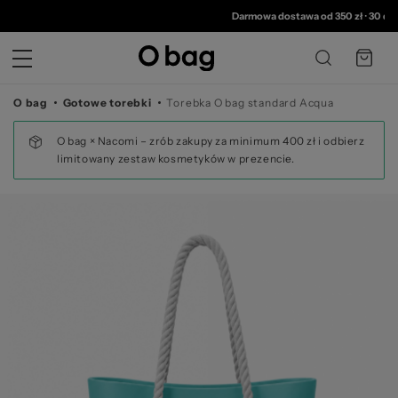
© 
Darmowa dostawa od 350 zł
•
30 dni na zwrot
O bag
Gotowe torebki
Torebka O bag standard Acqua
O bag × Nacomi – zrób zakupy za minimum 400 zł i odbierz
limitowany zestaw kosmetyków w prezencie.