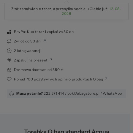
Złóż zamówienie teraz, a przesyłka będzie u Ciebie już:
12-08-
2026
PayPo: Kup teraz i zapłać za 30 dni
Zwrot do 30 dni
2 lata gwarancji
Zapakuj na prezent
Darmowa dostawa od 350 zł
Ponad 700 pozytywnych opinii o produktach O bag
Masz pytanie?
222 571 414
/
bok@obagstore.pl
/
WhatsApp
Torebka O bag standard Acqua