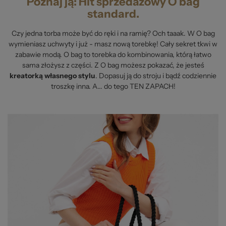
Poznaj ją: Hit sprzedażowy O bag
standard.
Czy jedna torba może być do ręki i na ramię? Och taaak. W O bag
wymieniasz uchwyty i już - masz nową torebkę! Cały sekret tkwi w
zabawie modą. O bag to torebka do kombinowania, którą łatwo
sama złożysz z części. Z O bag możesz pokazać, że jesteś
kreatorką własnego stylu
. Dopasuj ją do stroju i bądź codziennie
troszkę inna. A... do tego TEN ZAPACH!