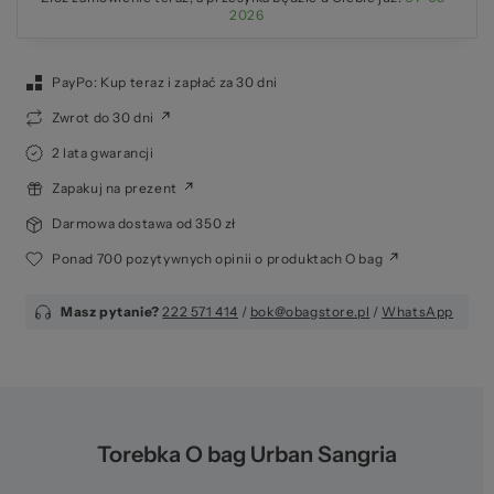
2026
PayPo: Kup teraz i zapłać za 30 dni
Zwrot do 30 dni
2 lata gwarancji
Zapakuj na prezent
Darmowa dostawa od 350 zł
Ponad 700 pozytywnych opinii o produktach O bag
Masz pytanie?
222 571 414
/
bok@obagstore.pl
/
WhatsApp
Torebka O bag Urban Sangria