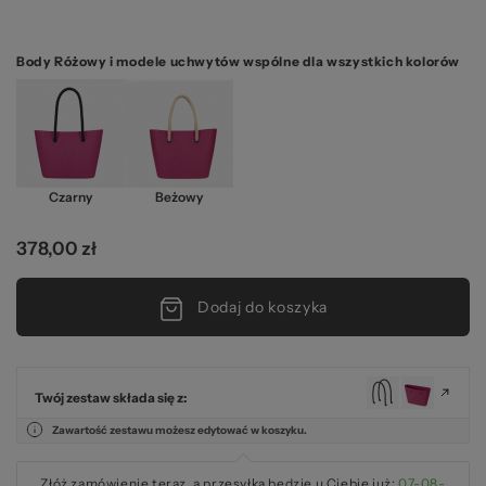
Body Różowy i modele uchwytów wspólne dla wszystkich kolorów
Czarny
Beżowy
378,00 zł
Dodaj do koszyka
Twój zestaw składa się z:
Zawartość zestawu możesz edytować w koszyku.
Złóż zamówienie teraz, a przesyłka będzie u Ciebie już:
07-08-