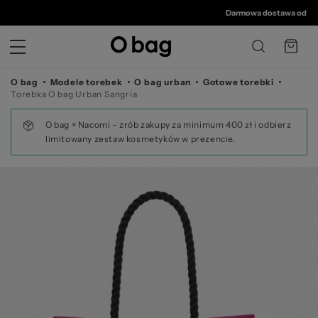
© 
Darmowa dostawa od 350 zł
•
O bag
Modele torebek
O bag urban
Gotowe torebki
Torebka O bag Urban Sangria
O bag × Nacomi – zrób zakupy za minimum 400 zł i odbierz
limitowany zestaw kosmetyków w prezencie.