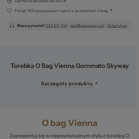
Darmowa dostawa od 350 zł
Ponad 700 pozytywnych opinii o produktach O bag
Masz pytanie?
222 571 414
/
bok@obagstore.pl
/
WhatsApp
Torebka O Bag Vienna Gommato Skyway
Szczegóły produktu
O bag Vienna
Zaprezentuj się w niepowtarzalnym stylu z torebką O