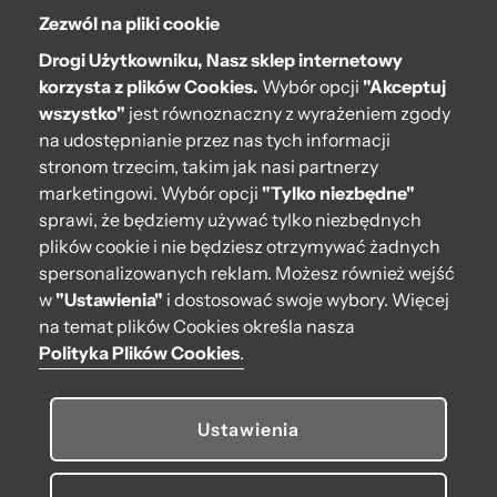
Zezwól na pliki cookie
O bag
Drogi Użytkowniku, Nasz sklep internetowy
Pomoc
korzysta z plików Cookies.
Wybór opcji
"Akceptuj
wszystko"
jest równoznaczny z wyrażeniem zgody
Moje O bag
na udostępnianie przez nas tych informacji
stronom trzecim, takim jak nasi partnerzy
Kontakt
marketingowi. Wybór opcji
"Tylko niezbędne"
222 571 414
sprawi, że będziemy używać tylko niezbędnych
plików cookie i nie będziesz otrzymywać żadnych
bok@obagstore.pl
spersonalizowanych reklam. Możesz również wejść
WhatsApp O bag Polska
w
"Ustawienia"
i dostosować swoje wybory. Więcej
Pon.-pt. w godz 08:00 - 16:00
na temat plików Cookies określa nasza
Polityka Plików Cookies
.
Obserwuj nas
Ustawienia