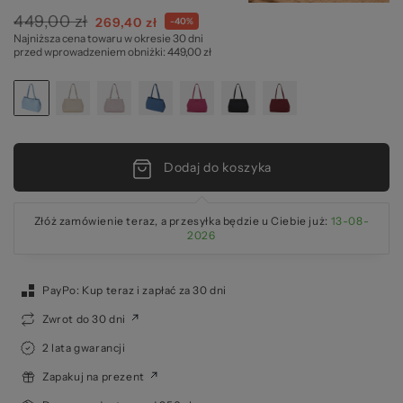
449,00 zł
Cena
269,40 zł
-40%
Najniższa cena towaru w okresie 30 dni
specjalna
pr
przed wprowadzeniem obniżki: 449,00 zł
Dodaj do koszyka
Złóż zamówienie teraz, a przesyłka będzie u Ciebie już:
13-08-
2026
PayPo: Kup teraz i zapłać za 30 dni
Zwrot do 30 dni
2 lata gwarancji
Zapakuj na prezent