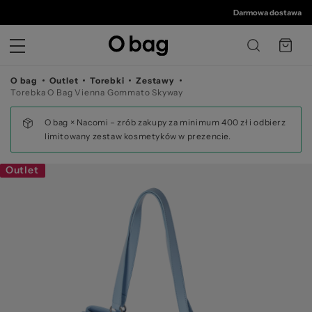
© 
Darmowa dostawa od 35
O bag
Outlet
Torebki
Zestawy
Torebka O Bag Vienna Gommato Skyway
O bag × Nacomi – zrób zakupy za minimum 400 zł i odbierz
limitowany zestaw kosmetyków w prezencie.
Outlet