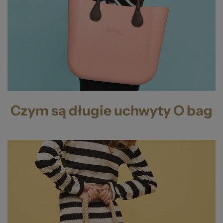
Czym są długie uchwyty O bag