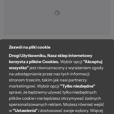
Zezwól na pliki cookie
O bag
Drogi Użytkowniku, Nasz sklep internetowy
Pomoc
korzysta z plików Cookies.
Wybór opcji
"Akceptuj
wszystko"
jest równoznaczny z wyrażeniem zgody
Moje O bag
na udostępnianie przez nas tych informacji
stronom trzecim, takim jak nasi partnerzy
Kontakt
marketingowi. Wybór opcji
"Tylko niezbędne"
222 571 414
sprawi, że będziemy używać tylko niezbędnych
plików cookie i nie będziesz otrzymywać żadnych
bok@obagstore.pl
spersonalizowanych reklam. Możesz również wejść
WhatsApp O bag Polska
w
"Ustawienia"
i dostosować swoje wybory. Więcej