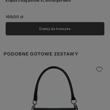
Klapka O bag pocket XL extralight Nero
c
169,00 zł
Dodaj do koszyka
PODOBNE GOTOWE ZESTAWY