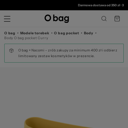
© 
Darmowa dostawa od 350 zł
•
30 dni 
O bag
Modele torebek
O bag pocket
Body
Body O bag pocket Curry
O bag × Nacomi – zrób zakupy za minimum 400 zł i odbierz
limitowany zestaw kosmetyków w prezencie.