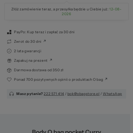
Złóż zamówienie teraz, a przesyłka będzie u Ciebie już:
12-08-
2026
PayPo: Kup teraz i zapłać za 30 dni
Zwrot do 30 dni
2 lata gwarancji
Zapakuj na prezent
Darmowa dostawa od 350 zł
Ponad 700 pozytywnych opinii o produktach O bag
Masz pytanie?
222 571 414
/
bok@obagstore.pl
/
WhatsApp
Body O bag pocket Curry