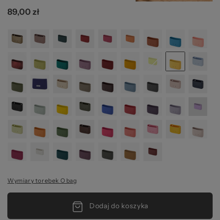
89,00 zł
Wymiary torebek O bag
Dodaj do koszyka