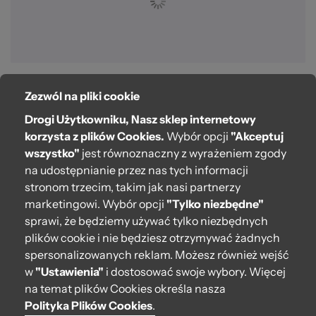
Zezwól na pliki cookie
O bag
Drogi Użytkowniku, Nasz sklep internetowy
Pomoc
korzysta z plików Cookies.
Wybór opcji
"Akceptuj
wszystko"
jest równoznaczny z wyrażeniem zgody
Moje O bag
na udostępnianie przez nas tych informacji
stronom trzecim, takim jak nasi partnerzy
Kontakt
marketingowi. Wybór opcji
"Tylko niezbędne"
222 571 414
sprawi, że będziemy używać tylko niezbędnych
plików cookie i nie będziesz otrzymywać żadnych
bok@obagstore.pl
spersonalizowanych reklam. Możesz również wejść
WhatsApp O bag Polska
w
"Ustawienia"
i dostosować swoje wybory. Więcej
Pon.-pt. w godz 08:00 - 16:00
na temat plików Cookies określa nasza
Polityka Plików Cookies
.