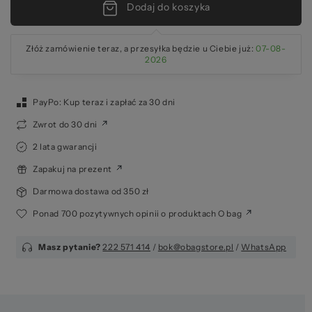
Dodaj do koszyka
Złóż zamówienie teraz, a przesyłka będzie u Ciebie już:
07-08-
2026
PayPo: Kup teraz i zapłać za 30 dni
Zwrot do 30 dni
2 lata gwarancji
Zapakuj na prezent
Darmowa dostawa od 350 zł
Ponad 700 pozytywnych opinii o produktach O bag
Masz pytanie?
222 571 414
/
bok@obagstore.pl
/
WhatsApp