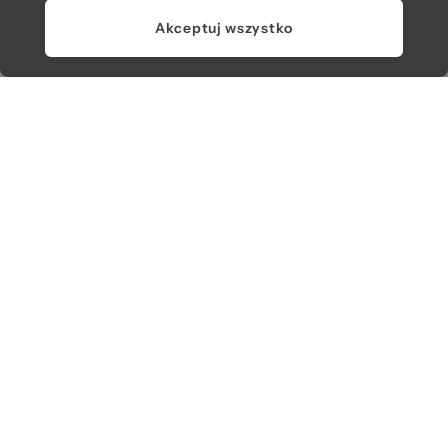
Akceptuj wszystko
Kontakt
222 571 414
bok@obagstore.pl
WhatsApp O bag Polska
Pon.-pt. w godz 08:00 - 16:00
Obserwuj nas
© 2026 O bag. Wszelkie prawa zastrzeżone.
U nas płacisz, jak lubisz: