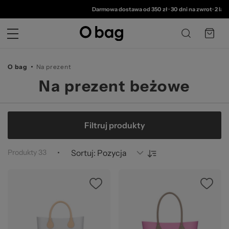
© 
Darmowa dostawa od 350 zł
•
30 dni na zwrot
•
2 lata gwa
O bag
Na prezent
Na prezent beżowe
Filtruj produkty
Produkty
33
Sortuj: