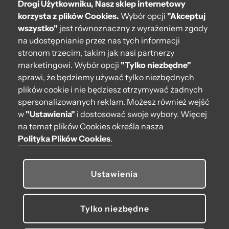
Drogi Użytkowniku, Nasz sklep internetowy
korzysta z plików Cookies.
Wybór opcji
"Akceptuj
wszystko"
jest równoznaczny z wyrażeniem zgody
na udostępnianie przez nas tych informacji
stronom trzecim, takim jak nasi partnerzy
marketingowi. Wybór opcji
"Tylko niezbędne"
sprawi, że będziemy używać tylko niezbędnych
Portfel O wally
plików cookie i nie będziesz otrzymywać żadnych
Reflective coconut
printGunmetal
spersonalizowanych reklam. Możesz również wejść
w
"Ustawienia"
i dostosować swoje wybory. Więcej
389,00 zł
na temat plików Cookies określa nasza
Polityka Plików Cookies
.
Ustawienia
O bag
Pomoc
Tylko niezbędne
Moje O bag