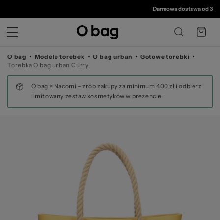
© 
Darmowa dostawa od 350 zł
•
3
O bag
Modele torebek
O bag urban
Gotowe torebki
Torebka O bag urban Curry
O bag × Nacomi – zrób zakupy za minimum 400 zł i odbierz
limitowany zestaw kosmetyków w prezencie.