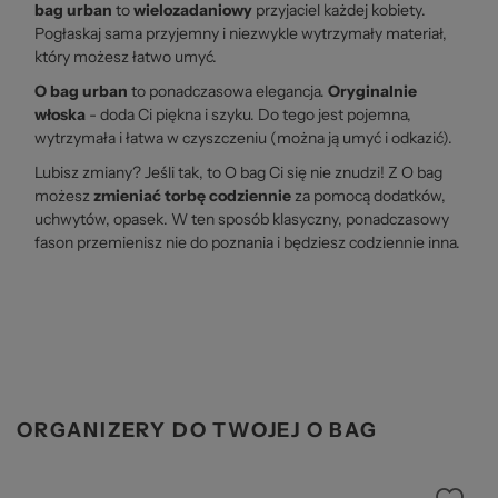
bag urban
to
wielozadaniowy
przyjaciel każdej kobiety.
Pogłaskaj sama przyjemny i niezwykle wytrzymały materiał,
który możesz łatwo umyć.
O bag urban
to ponadczasowa elegancja.
Oryginalnie
włoska
- doda Ci piękna i szyku. Do tego jest pojemna,
wytrzymała i łatwa w czyszczeniu (można ją umyć i odkazić).
Lubisz zmiany? Jeśli tak, to O bag Ci się nie znudzi! Z O bag
możesz
zmieniać torbę codziennie
za pomocą dodatków,
uchwytów, opasek. W ten sposób klasyczny, ponadczasowy
fason przemienisz nie do poznania i będziesz codziennie inna.
ORGANIZERY DO TWOJEJ O BAG