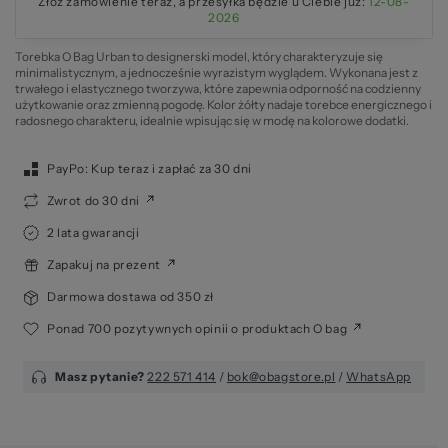
Złóż zamówienie teraz, a przesyłka będzie u Ciebie już:
12-08-
2026
Torebka O Bag Urban to designerski model, który charakteryzuje się
minimalistycznym, a jednocześnie wyrazistym wyglądem. Wykonana jest z
trwałego i elastycznego tworzywa, które zapewnia odporność na codzienny
użytkowanie oraz zmienną pogodę. Kolor żółty nadaje torebce energicznego i
radosnego charakteru, idealnie wpisując się w modę na kolorowe dodatki.
PayPo: Kup teraz i zapłać za 30 dni
Zwrot do 30 dni
2 lata gwarancji
Zapakuj na prezent
Darmowa dostawa od 350 zł
Ponad 700 pozytywnych opinii o produktach O bag
Masz pytanie?
222 571 414
/
bok@obagstore.pl
/
WhatsApp