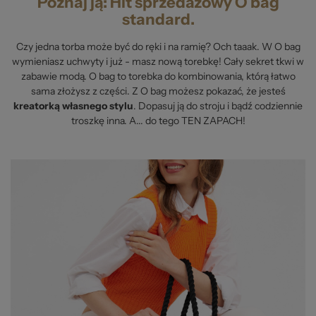
Poznaj ją: Hit sprzedażowy O bag
standard.
Czy jedna torba może być do ręki i na ramię? Och taaak. W O bag
wymieniasz uchwyty i już - masz nową torebkę! Cały sekret tkwi w
zabawie modą. O bag to torebka do kombinowania, którą łatwo
sama złożysz z części. Z O bag możesz pokazać, że jesteś
kreatorką własnego stylu
. Dopasuj ją do stroju i bądź codziennie
troszkę inna. A... do tego TEN ZAPACH!