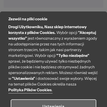
Zezwól na pliki cookie
O bag
Drogi Użytkowniku, Nasz sklep internetowy
Pomoc
korzysta z plików Cookies.
Wybór opcji
"Akceptuj
wszystko"
jest równoznaczny z wyrażeniem zgody
Moje O bag
na udostępnianie przez nas tych informacji
stronom trzecim, takim jak nasi partnerzy
Kontakt
marketingowi. Wybór opcji
"Tylko niezbędne"
222 571 414
sprawi, że będziemy używać tylko niezbędnych
plików cookie i nie będziesz otrzymywać żadnych
bok@obagstore.pl
spersonalizowanych reklam. Możesz również wejść
WhatsApp O bag Polska
w
"Ustawienia"
i dostosować swoje wybory. Więcej
Pon.-pt. w godz 08:00 - 16:00
na temat plików Cookies określa nasza
Polityka Plików Cookies
.
Obserwuj nas
Ustawienia