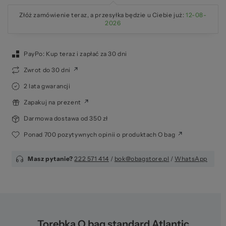
Złóż zamówienie teraz, a przesyłka będzie u Ciebie już:
12-08-
2026
PayPo: Kup teraz i zapłać za 30 dni
Zwrot do 30 dni
2 lata gwarancji
Zapakuj na prezent
Darmowa dostawa od 350 zł
Ponad 700 pozytywnych opinii o produktach O bag
Masz pytanie?
222 571 414
/
bok@obagstore.pl
/
WhatsApp
Torebka O bag standard Atlantic