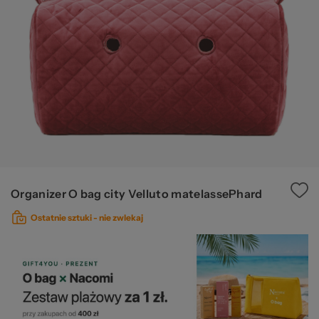
Ws
za
Organizer O bag city Velluto matelassePhard
Ostatnie sztuki -
nie zwlekaj