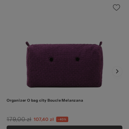
Organizer O bag city Boucle Melanzana
O
179,00 zł
107,40 zł
-40%