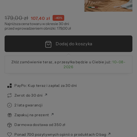
O 
179,00 zł
Cena
107,40 zł
-40%
Najniższa cena towaru w okresie 30 dni
specjalna
przed wprowadzeniem obniżki: 179,00 zł
Dodaj do koszyka
Złóż zamówienie teraz, a przesyłka będzie u Ciebie już:
10-08-
2026
PayPo: Kup teraz i zapłać za 30 dni
Zwrot do 30 dni
2 lata gwarancji
Zapakuj na prezent
Darmowa dostawa od 350 zł
Ponad 700 pozytywnych opinii o produktach O bag