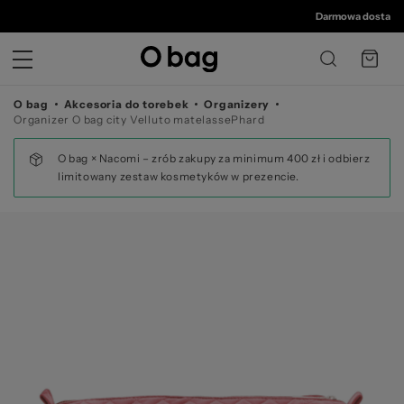
©
Darmowa dostawa od 
O bag
Akcesoria do torebek
Organizery
Organizer O bag city Velluto matelassePhard
O bag × Nacomi – zrób zakupy za minimum 400 zł i odbierz
limitowany zestaw kosmetyków w prezencie.