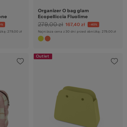
Organizer O bag glam
one
Ecopelliccia Fluolime
279,00 zł
167,40 zł
0%
-40%
żką: 279,00 zł
Najniższa cena z 30 dni przed obniżką: 279,00 zł
Outlet
Ocena: