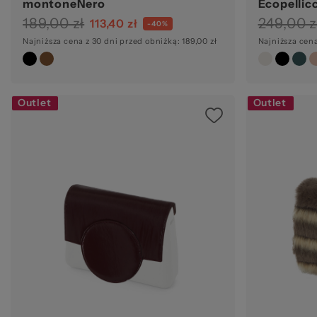
montoneNero
Ecopellic
189,00 zł
249,00 z
113,40 zł
-40%
Najniższa cena z 30 dni przed obniżką: 189,00 zł
Najniższa cena
Outlet
Outlet