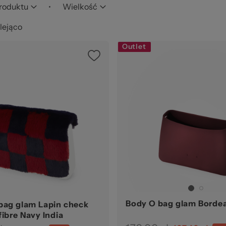
str
roduktu
Wielkość
lejąco
Outlet
zel
Body O bag glam Borde
bag glam Lapin check
fibre Navy India