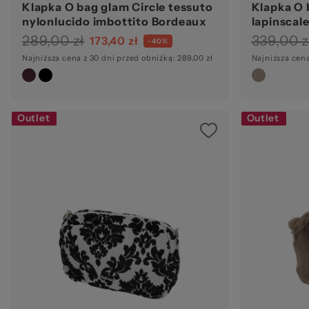
Klapka O bag glam Circle tessuto
Klapka O 
nylonlucido imbottito Bordeaux
lapinscal
289,00 zł
339,00 z
173,40 zł
-40%
Najniższa cena z 30 dni przed obniżką: 289,00 zł
Najniższa cena
Outlet
Outlet