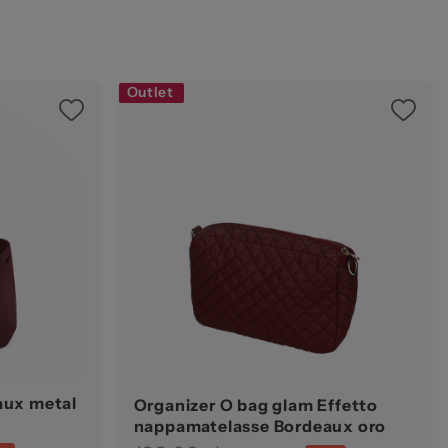
ze
Outlet
kie
aux metal
Organizer O bag glam Effetto
nappamatelasse Bordeaux oro