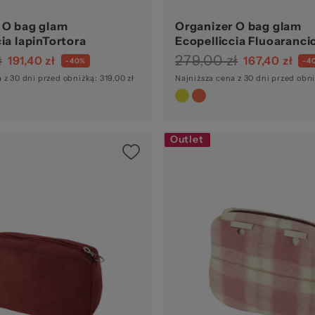
 O bag glam
Organizer O bag glam
ia lapinTortora
Ecopelliccia Fluoaranci
ł
279,00 zł
191,40 zł
167,40 zł
-40%
-4
 z 30 dni przed obniżką: 319,00 zł
Najniższa cena z 30 dni przed obni
Outlet