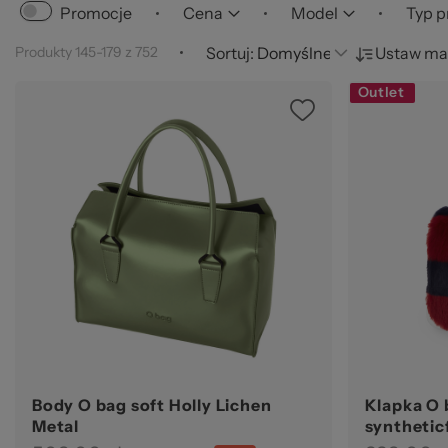
za
Cena
Model
Typ p
Promocje
Produkty
145
-
179
z
752
Sortuj:
Ustaw ma
Outlet
Ws
Body O bag soft Holly Lichen
Klapka O 
Metal
synthetic