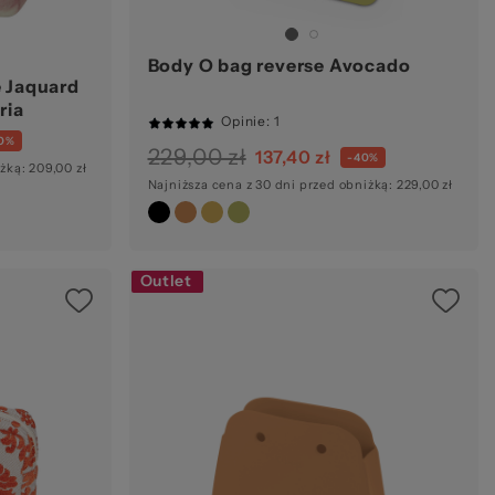
Body O bag reverse Avocado
e Jaquard
ria
Opinie
: 1
100%
0%
229,00 zł
137,40 zł
-40%
żką: 209,00 zł
Najniższa cena z 30 dni przed obniżką: 229,00 zł
Outlet