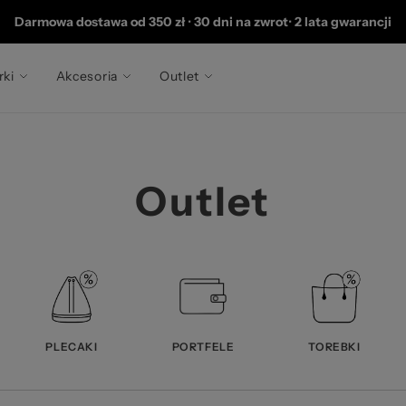
202
Darmowa dostawa od 350 zł
•
30 dni na zwrot
•
2 lata gwarancji
rki
Akcesoria
Outlet
Outlet
PLECAKI
PORTFELE
TOREBKI