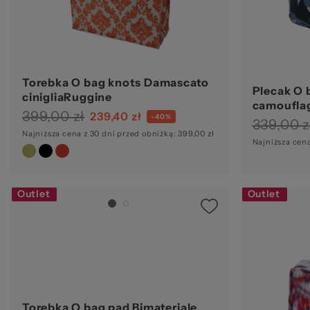
Torebka O bag knots Damascato
Plecak O b
cinigliaRuggine
camouflag
399,00 zł
239,40 zł
-40%
339,00 z
Najniższa cena z 30 dni przed obniżką: 399,00 zł
Najniższa cena
Outlet
Outlet
Torebka O bag pad Bimateriale