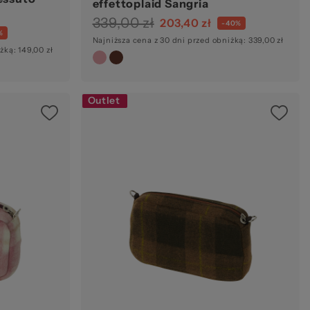
effettoplaid Sangria
339,00 zł
203,40 zł
-40%
%
Najniższa cena z 30 dni przed obniżką: 339,00 zł
żką: 149,00 zł
Outlet