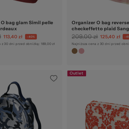
 O bag glam Simil pelle
Organizer O bag revers
rdeaux
checkeffetto plaid Sang
ł
209,00 zł
113,40 zł
125,40 zł
-40%
-4
 z 30 dni przed obniżką: 189,00 zł
Najniższa cena z 30 dni przed obni
Outlet