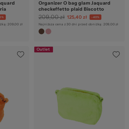
aquard
Organizer O bag glam Jaquard
ria
checkeffetto plaid Biscotto
209,00 zł
125,40 zł
0%
-40%
żką: 209,00 zł
Najniższa cena z 30 dni przed obniżką: 209,00 zł
Outlet