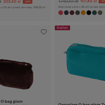
179,00 zł
107,40 zł
ł
203,40 zł
-4
-40%
Najniższa cena z 30 dni przed obni
 z 30 dni przed obniżką: 339,00 zł
Outlet
 O bag glam
Organizer O bag glam T