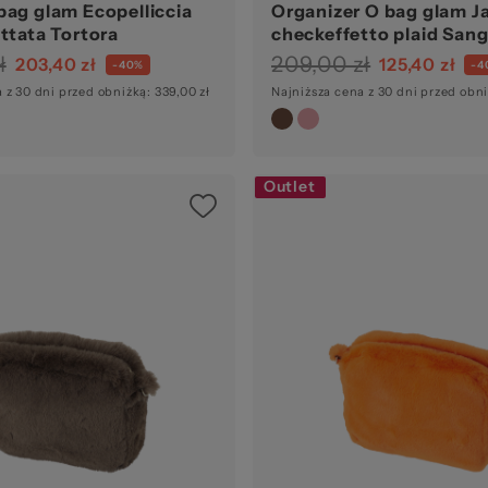
bag glam Ecopelliccia
Organizer O bag glam J
ettata Tortora
checkeffetto plaid Sang
ł
209,00 zł
203,40 zł
125,40 zł
-40%
-4
 z 30 dni przed obniżką: 339,00 zł
Najniższa cena z 30 dni przed obni
Outlet