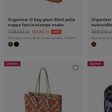
Organizer O bag glam Simil pelle
Organizer
nappa fascia stampa snake
nubuckBo
Biscotto testa di moro
179,00 zł
189,00 z
107,40 zł
-40%
Najniższa cena z 30 dni przed obniżką: 179,00 zł
Najniższa cena
Outlet
Outlet