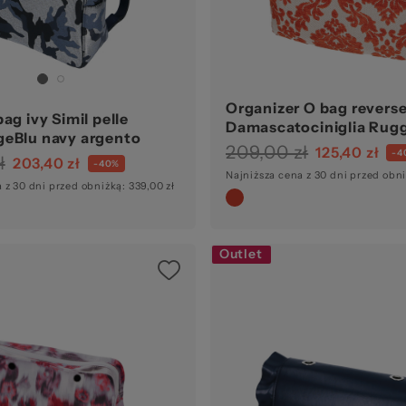
Organizer O bag revers
ag ivy Simil pelle
Damascatociniglia Rug
eBlu navy argento
209,00 zł
125,40 zł
-4
ł
203,40 zł
-40%
Najniższa cena z 30 dni przed obni
 z 30 dni przed obniżką: 339,00 zł
Outlet