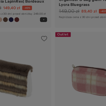
cia LapinRex| Bordeaux
Lycra Bluegrass
ł
149,40 zł
-40%
149,00 zł
89,40 zł
-40
 z 30 dni przed obniżką: 249,00 zł
Najniższa cena z 30 dni przed obni
Outlet