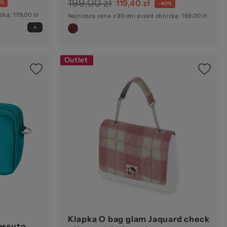
199,00 zł
119,40 zł
0%
-40%
żką: 179,00 zł
Najniższa cena z 30 dni przed obniżką: 199,00 zł
Outlet
Klapka O bag glam Jaquard check
essuto