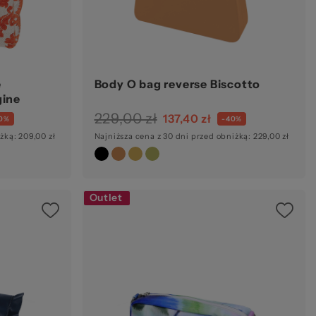
e
Body O bag reverse Biscotto
gine
229,00 zł
137,40 zł
0%
-40%
żką: 209,00 zł
Najniższa cena z 30 dni przed obniżką: 229,00 zł
Outlet