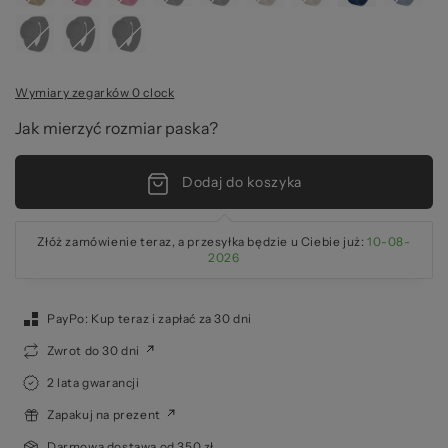
pr
Wymiary zegarków 0 clock
Jak mierzyć rozmiar paska?
Dodaj do koszyka
Złóż zamówienie teraz, a przesyłka będzie u Ciebie już:
10-08-
2026
PayPo: Kup teraz i zapłać za 30 dni
Zwrot do 30 dni
2 lata gwarancji
Zapakuj na prezent
Darmowa dostawa od 350 zł