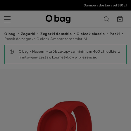
©
Darmowa dostawa od 350 zł
•
30 
O bag
Zegarki
Zegarki damskie
O clock classic
Paski
Pasek do zegarka O clock Amarantorozmiar M
O bag × Nacomi – zrób zakupy za minimum 400 zł i odbierz
limitowany zestaw kosmetyków w prezencie.