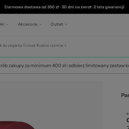
 2
Darmowa dostawa od 350 zł
•
30 dni na zwrot
•
2 lata gwarancji
rki
Akcesoria
Outlet
k do zegarka O clock Rubino rozmiar L
zrób zakupy za minimum 400 zł i odbierz limitowany zestaw 
Pas