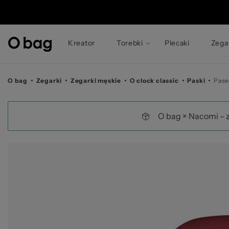
©
Kreator
Torebki
Plecaki
Zega
O bag
Zegarki
Zegarki męskie
O clock classic
Paski
Pase
O bag × Nacomi – 