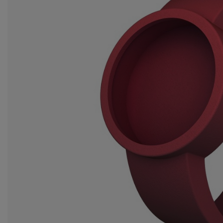
Ws
za