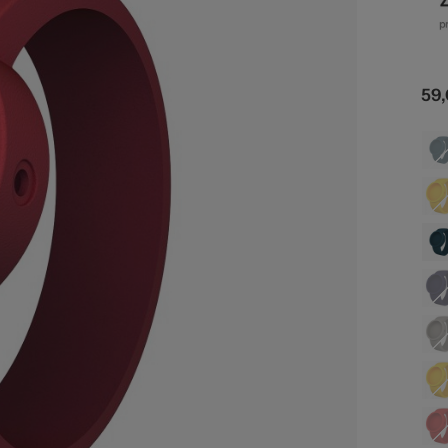
ze
59,
str