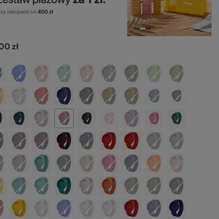
lk
00 zł
zeż