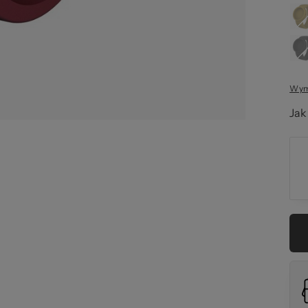
ba
Wymi
Jak