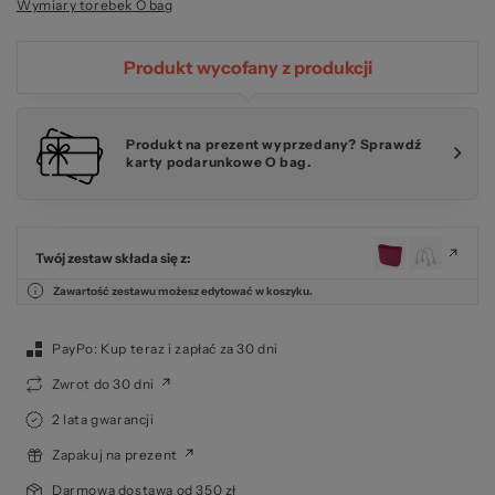
Wymiary torebek O bag
Produkt wycofany z produkcji
Produkt na prezent wyprzedany? Sprawdź
karty podarunkowe O bag.
Twój zestaw składa się z:
Zawartość zestawu możesz edytować w koszyku.
PayPo: Kup teraz i zapłać za 30 dni
Zwrot do 30 dni
2 lata gwarancji
Zapakuj na prezent
Darmowa dostawa od 350 zł