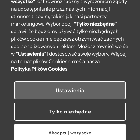
wszystko"
jest równoznaczny z wyrażeniem zgody
Moje O bag
na udostępnianie przez nas tych informacji
stronom trzecim, takim jak nasi partnerzy
Kontakt
marketingowi. Wybór opcji
"Tylko niezbędne"
222 571 414
sprawi, że będziemy używać tylko niezbędnych
plików cookie i nie będziesz otrzymywać żadnych
bok@obagstore.pl
spersonalizowanych reklam. Możesz również wejść
WhatsApp O bag Polska
w
"Ustawienia"
i dostosować swoje wybory. Więcej
Pon.-pt. w godz 08:00 - 16:00
na temat plików Cookies określa nasza
Polityka Plików Cookies
.
Obserwuj nas
Ustawienia
Tylko niezbędne
© 2026 O bag. Wszelkie prawa zastrzeżone.
U nas płacisz, jak lubisz:
Akceptuj wszystko