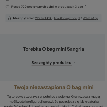
Ponad 700 pozytywnych opinii o produktach O bag
Masz pytanie?
222 571 414
/
bok@obagstore.pl
/
WhatsApp
Torebka O bag mini Sangria
Szczegóły produktu
Twoja niezastąpiona O bag mini
Tą torebkę stworzysz w pełni po swojemu. Granicząca z magią
możliwość konfiguracji sprawi, że poczujesz się jak kreatorka
mody. Wymieniaj dowolnie uchwyty i wkłady. Dzięki temu, zamiast