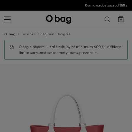
© 
Darmowa dostawa od 350 zł
•
30 dni na 
O bag
Torebka O bag mini Sangria
O bag × Nacomi – zrób zakupy za minimum 400 zł i odbierz
limitowany zestaw kosmetyków w prezencie.