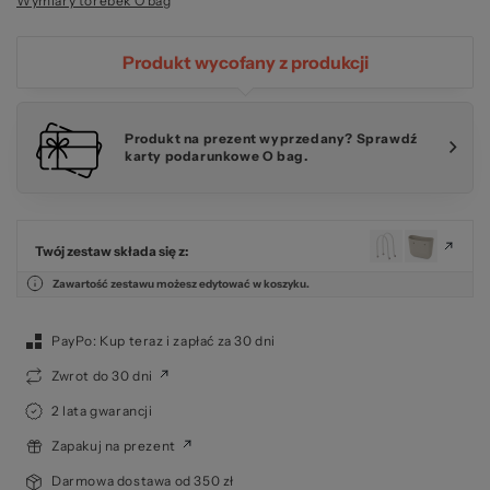
Wymiary torebek O bag
Produkt wycofany z produkcji
Produkt na prezent wyprzedany? Sprawdź
karty podarunkowe O bag.
Twój zestaw składa się z:
Zawartość zestawu możesz edytować w koszyku.
PayPo: Kup teraz i zapłać za 30 dni
Zwrot do 30 dni
2 lata gwarancji
Zapakuj na prezent
Darmowa dostawa od 350 zł