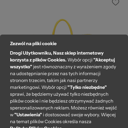
Zezwól na pliki cookie
Drogi Użytkowniku, Nasz sklep internetowy
korzysta z plików Cookies.
Wybór opcji
"Akceptuj
wszystko"
jest równoznaczny z wyrażeniem zgody
na udostępnianie przez nas tych informacji
stronom trzecim, takim jak nasi partnerzy
marketingowi. Wybór opcji
"Tylko niezbędne"
sprawi, że będziemy używać tylko niezbędnych
Torebka O bag Standard Curry
plików cookie i nie będziesz otrzymywać żadnych
spersonalizowanych reklam. Możesz również wejść
747,00 zł
w
"Ustawienia"
i dostosować swoje wybory. Więcej
na temat plików Cookies określa nasza
Dodaj do koszyka