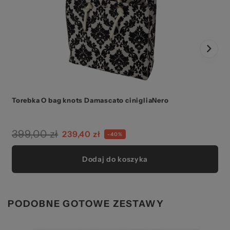
Torebka O bag knots Damascato cinigliaNero
T
399,00 zł
239,40 zł
-40%
Dodaj do koszyka
PODOBNE GOTOWE ZESTAWY