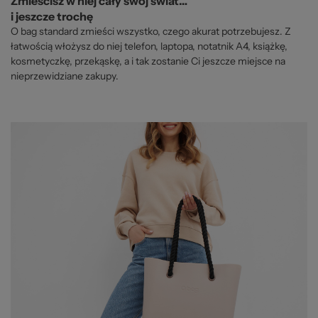
Zmieścisz w niej cały swój świat…
i jeszcze trochę
O bag standard zmieści wszystko, czego akurat potrzebujesz. Z
łatwością włożysz do niej telefon, laptopa, notatnik A4, książkę,
kosmetyczkę, przekąskę, a i tak zostanie Ci jeszcze miejsce na
nieprzewidziane zakupy.