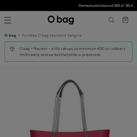
© 
Darmowa dostawa od 350 zł
•
30 dni na zwro
O bag
Torebka O bag standard Sangria
O bag × Nacomi – zrób zakupy za minimum 400 zł i odbierz
limitowany zestaw kosmetyków w prezencie.