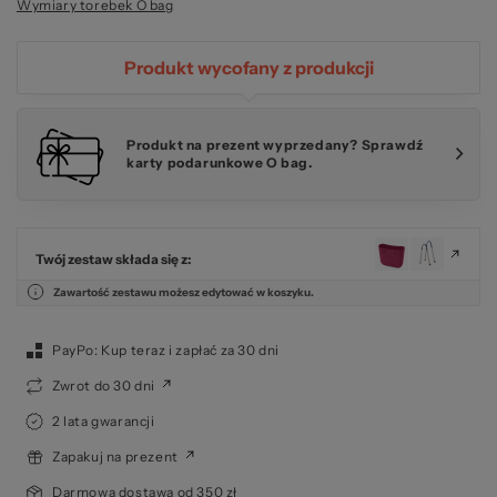
Wymiary torebek O bag
Produkt wycofany z produkcji
Produkt na prezent wyprzedany? Sprawdź
karty podarunkowe O bag.
Twój zestaw składa się z:
Zawartość zestawu możesz edytować w koszyku.
PayPo: Kup teraz i zapłać za 30 dni
Zwrot do 30 dni
2 lata gwarancji
Zapakuj na prezent
Darmowa dostawa od 350 zł