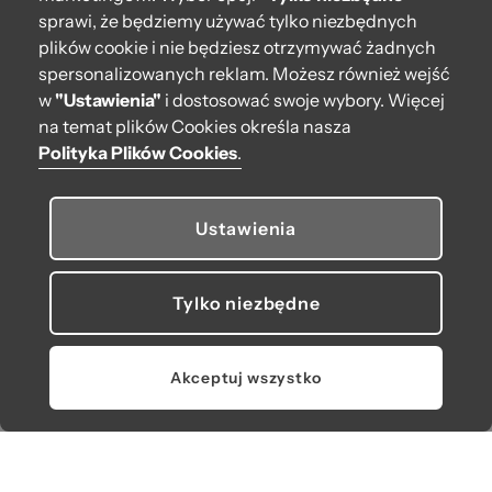
Torebka O bag mini
sprawi, że będziemy używać tylko niezbędnych
urban Fragola
Torebka O bag double
plików cookie i nie będziesz otrzymywać żadnych
mini Spigata texture
spersonalizowanych reklam. Możesz również wejść
ecopelle saffiano
388,00 zł
Imperial blu
w
"Ustawienia"
i dostosować swoje wybory. Więcej
304,40 zł
-22%
377,00 zł
na temat plików Cookies określa nasza
Najniższa cena z 30 dni
przed obniżką: 388,00 zł
Polityka Plików Cookies
.
Ustawienia
Tylko niezbędne
Akceptuj wszystko
Torebka O bag mini
urban Fragola
Torebka O bag mini
Latte
378,00 zł