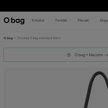
© 
Kreator
Torebki
Plecaki
Zega
O bag
Torebka O bag standard Nero
O bag × Nacomi – 