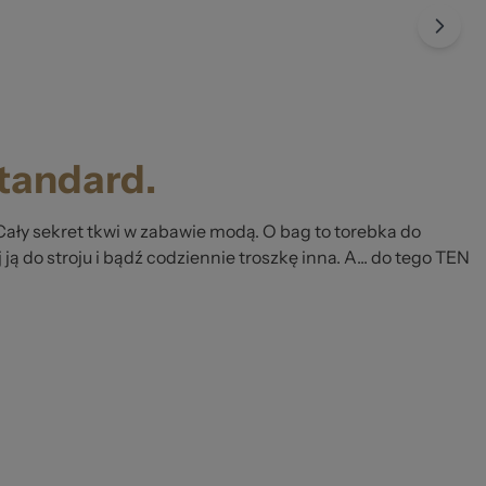
standard.
Cały sekret tkwi w zabawie modą. O bag to torebka do
 ją do stroju i bądź codziennie troszkę inna. A... do tego TEN