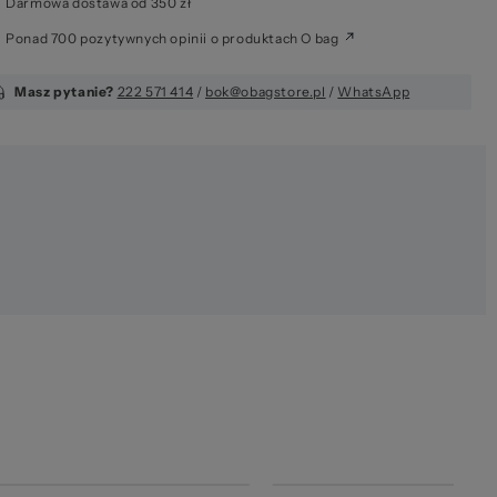
Darmowa dostawa od 350 zł
Ponad 700 pozytywnych opinii o produktach O bag
Masz pytanie?
222 571 414
/
bok@obagstore.pl
/
WhatsApp