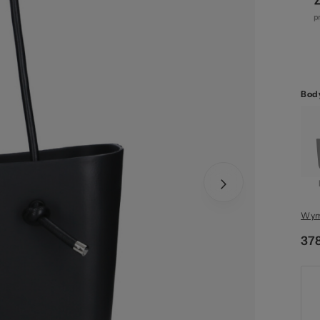
str
Bod
zel
Wym
378