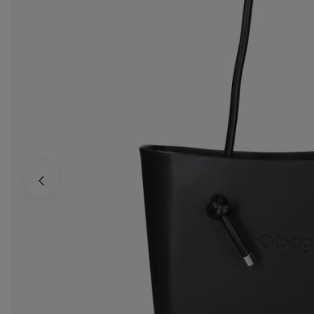
za
Ws