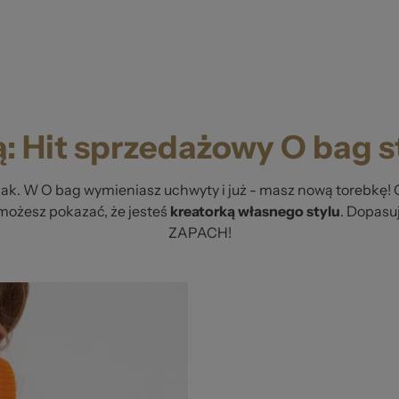
ą: Hit sprzedażowy O bag 
aak. W O bag wymieniasz uchwyty i już - masz nową torebkę! 
możesz pokazać, że jesteś
kreatorką własnego stylu
. Dopasuj
ZAPACH!