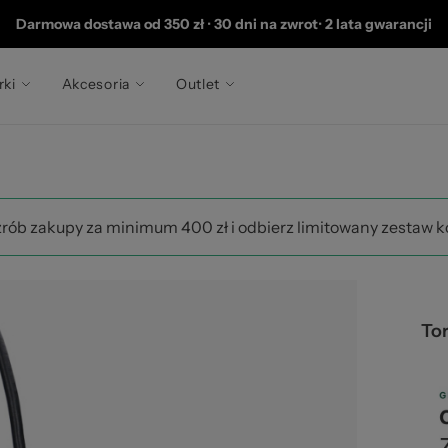
202
Darmowa dostawa od 350 zł
•
30 dni na zwrot
•
2 lata gwarancji
rki
Akcesoria
Outlet
zrób zakupy za minimum 400 zł i odbierz limitowany zestaw 
To