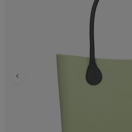
za
Ws