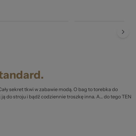
standard.
Cały sekret tkwi w zabawie modą. O bag to torebka do
 ją do stroju i bądź codziennie troszkę inna. A... do tego TEN