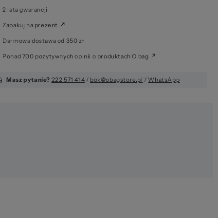
2 lata gwarancji
Zapakuj na prezent
Darmowa dostawa od 350 zł
Ponad 700 pozytywnych opinii o produktach O bag
Masz pytanie?
222 571 414
/
bok@obagstore.pl
/
WhatsApp