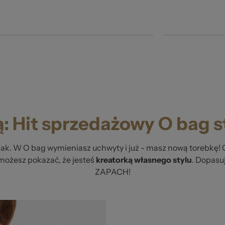
ą: Hit sprzedażowy O bag 
aak. W O bag wymieniasz uchwyty i już - masz nową torebkę! 
możesz pokazać, że jesteś
kreatorką własnego stylu
. Dopasuj
ZAPACH!