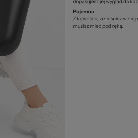
dopasujesz jej wygląd do każ
Pojemna
Z łatwością zmieścisz w niej
musisz mieć pod ręką.