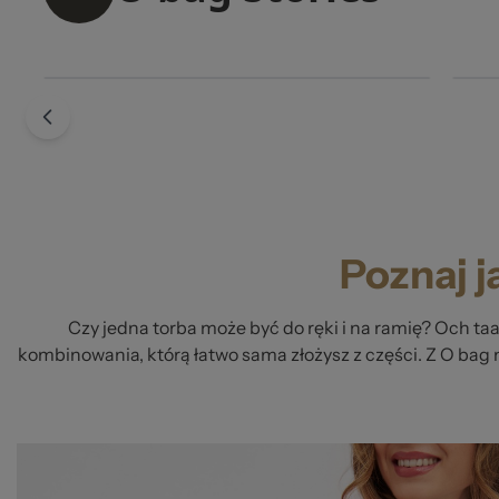
Poznaj j
Czy jedna torba może być do ręki i na ramię? Och ta
kombinowania, którą łatwo sama złożysz z części. Z O bag 