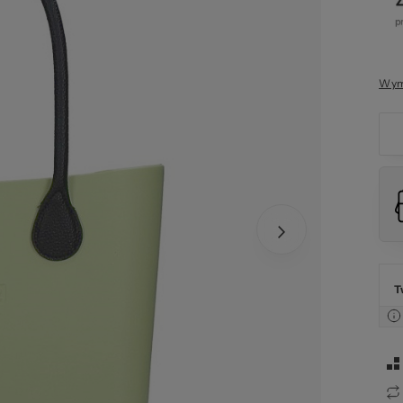
str
Wym
zel
T