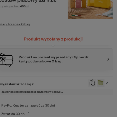
ze
iary torebek O bag
Produkt wycofany z produkcji
kie
Produkt na prezent wyprzedany? Sprawdź
karty podarunkowe O bag.
wój zestaw składa się z:
Zawartość zestawu możesz edytować w koszyku.
PayPo: Kup teraz i zapłać za 30 dni
Zwrot do 30 dni