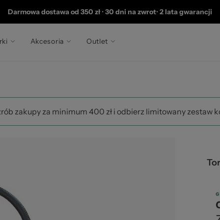
202
Darmowa dostawa od 350 zł
•
30 dni na zwrot
•
2 lata gwarancji
rki
Akcesoria
Outlet
zrób zakupy za minimum 400 zł i odbierz limitowany zestaw 
Tor