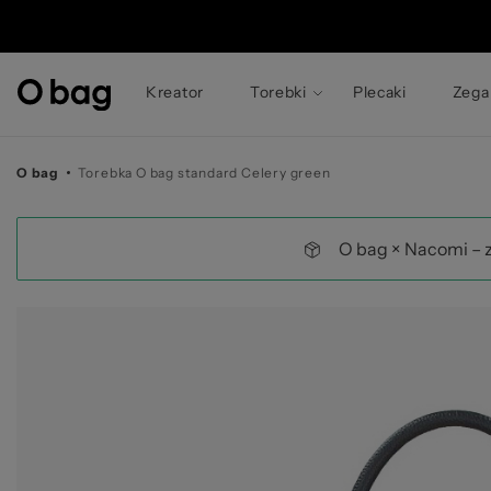
© 
Kreator
Torebki
Plecaki
Zega
O bag
Torebka O bag standard Celery green
O bag × Nacomi – 