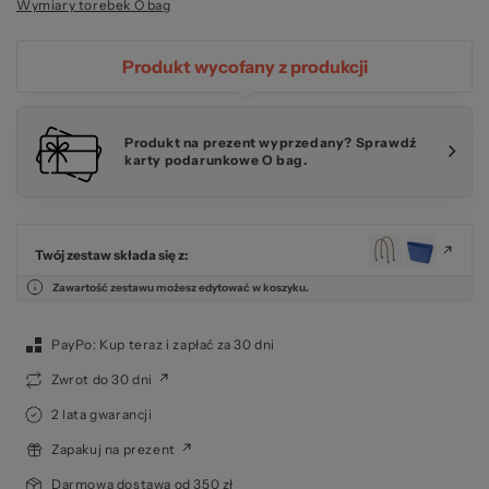
Wymiary torebek O bag
Produkt wycofany z produkcji
Produkt na prezent wyprzedany? Sprawdź
karty podarunkowe O bag.
Twój zestaw składa się z:
Zawartość zestawu możesz edytować w koszyku.
PayPo: Kup teraz i zapłać za 30 dni
Zwrot do 30 dni
2 lata gwarancji
Zapakuj na prezent
Darmowa dostawa od 350 zł