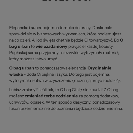
Elegancka i super pojemna torebka do pracy. Doskonale
sprawdzi się w biznesowych wyzwaniach, które podjemujesz
na co dzień. A i od święta chętnie będzie Ci towarzyszyć. Bo
O
bag urban
to
wielozadaniowy
przyjaciel każdej kobiety.
Pogłaskaj sama przyjemny i niezwykle wytrzymały materiał,
który możesz łatwo umyć.
O bag urban
to ponadczasowa elegancja.
Oryginalnie
włoska
- doda Ci piękna i szyku. Do tego jest pojemna,
wytrzymała i łatwa w czyszczeniu (można ją umyć i odkazić).
Lubisz zmiany? Jeśli tak, to O bag Ci się nie znudzi! Z O bag
możesz
zmieniać torbę codziennie
za pomocą dodatków,
uchwytów, opasek. W ten sposób klasyczny, ponadczasowy
fason przemienisz nie do poznania i będziesz codziennie inna.