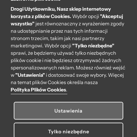
Drogi Użytkowniku, Nasz sklep internetowy
Pomoc
korzysta z plików Cookies.
Wybór opcji
"Akceptuj
wszystko"
jest równoznaczny z wyrażeniem zgody
Moje O bag
na udostępnianie przez nas tych informacji
stronom trzecim, takim jak nasi partnerzy
Kontakt
marketingowi. Wybór opcji
"Tylko niezbędne"
222 571 414
sprawi, że będziemy używać tylko niezbędnych
plików cookie i nie będziesz otrzymywać żadnych
bok@obagstore.pl
spersonalizowanych reklam. Możesz również wejść
WhatsApp O bag Polska
w
"Ustawienia"
i dostosować swoje wybory. Więcej
Pon.-pt. w godz 08:00 - 16:00
na temat plików Cookies określa nasza
Polityka Plików Cookies
.
Obserwuj nas
Ustawienia
Tylko niezbędne
© 2026 O bag. Wszelkie prawa zastrzeżone.