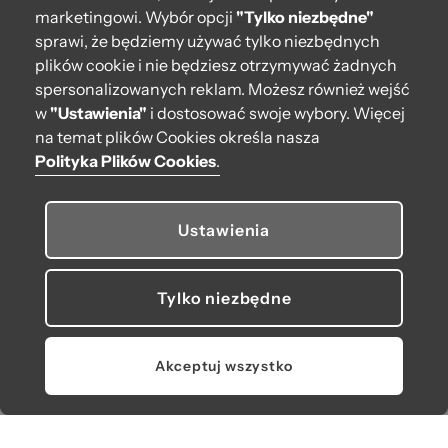
marketingowi. Wybór opcji
"Tylko niezbędne"
sprawi, że będziemy używać tylko niezbędnych
O bag
plików cookie i nie będziesz otrzymywać żadnych
Pomoc
spersonalizowanych reklam. Możesz również wejść
w
"Ustawienia"
i dostosować swoje wybory. Więcej
Moje O bag
na temat plików Cookies określa nasza
Polityka Plików Cookies
.
Kontakt
222 571 414
Ustawienia
bok@obagstore.pl
WhatsApp O bag Polska
Tylko niezbędne
Pon.-pt. w godz 08:00 - 16:00
Obserwuj nas
Akceptuj wszystko