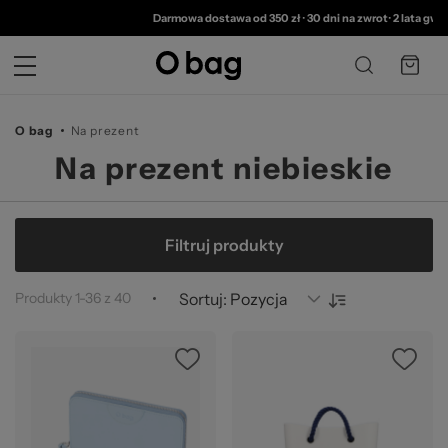
© 
Darmowa dostawa od 350 zł
•
30 dni na zwrot
•
2 lata gwarancj
O bag
Na prezent
Na prezent niebieskie
Filtruj produkty
Produkty
1
-
36
z
40
Sortuj: