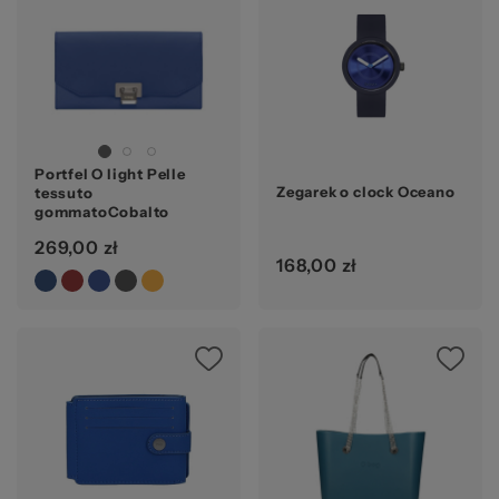
Portfel O light Pelle
Zegarek o clock Oceano
tessuto
gommatoCobalto
269,00 zł
168,00 zł