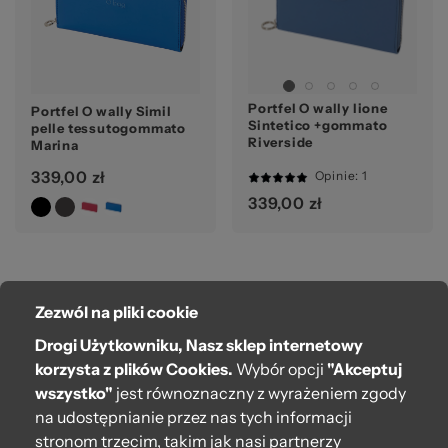
Portfel O wally lione
Portfel O wally Simil
Sintetico +gommato
pelle tessutogommato
Riverside
Marina
339,00 zł
Opinie
: 1
100%
339,00 zł
Strona
Zezwól na pliki cookie
Strona
Następna
Drogi Użytkowniku, Nasz sklep internetowy
korzysta z plików Cookies.
Wybór opcji
"Akceptuj
wszystko"
jest równoznaczny z wyrażeniem zgody
Aktualnie
Strona
1
2
czytasz
na udostępnianie przez nas tych informacji
stronę
stronom trzecim, takim jak nasi partnerzy