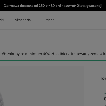
202
Darmowa dostawa od 350 zł
•
30 dni na zwrot
•
2 lata gwarancji
rki
Akcesoria
Outlet
zrób zakupy za minimum 400 zł i odbierz limitowany zestaw 
To