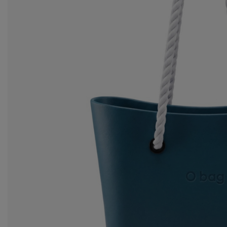
za
Ws