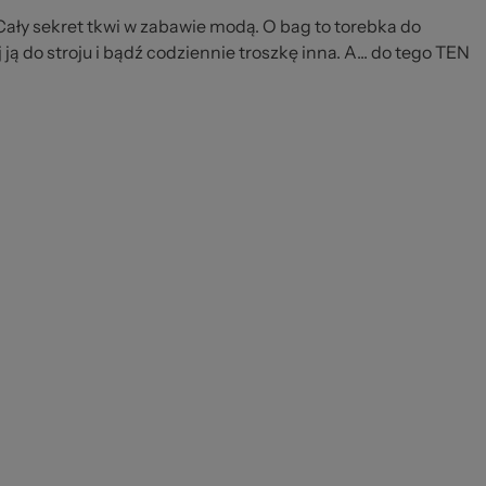
Cały sekret tkwi w zabawie modą. O bag to torebka do
 ją do stroju i bądź codziennie troszkę inna. A... do tego TEN