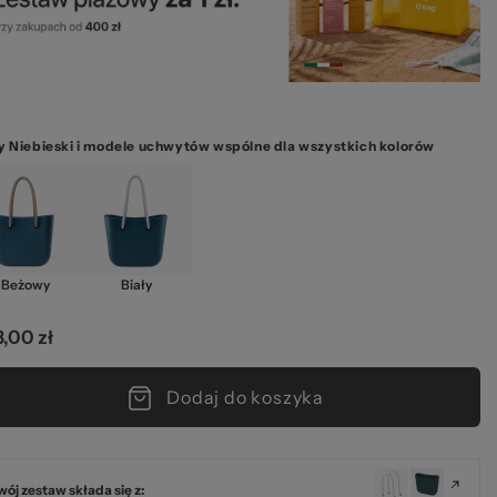
ze
 Niebieski i modele uchwytów wspólne dla wszystkich kolorów
kie
Beżowy
Biały
,00 zł
Dodaj do koszyka
wój zestaw składa się z: