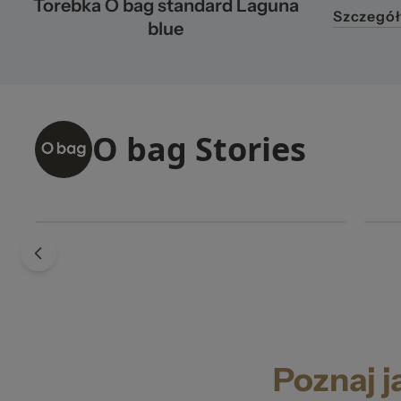
Torebka O bag standard Laguna
Szczegół
blue
Poznaj j