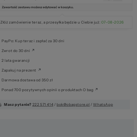
Zawartość zestawu możesz edytować w koszyku.
Złóż zamówienie teraz, a przesyłka będzie u Ciebie już:
07-08-2026
PayPo: Kup teraz i zapłać za 30 dni
Zwrot do 30 dni
2 lata gwarancji
Zapakuj na prezent
Darmowa dostawa od 350 zł
Ponad 700 pozytywnych opinii o produktach O bag
Masz pytanie?
222 571 414
/
bok@obagstore.pl
/
WhatsApp