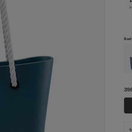
str
Body
zel
398
T