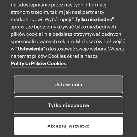
na udostępnianie przez nas tych informacji
stronom trzecim, takim jak nasi partnerzy
marketingowi. Wybór opcji
"Tylko niezbędne"
sprawi, że będziemy używać tylko niezbędnych
Torebka O bag standard Porpora
plików cookie i nie będziesz otrzymywać żadnych
spersonalizowanych reklam. Możesz również wejść
398,00 zł
w
"Ustawienia"
i dostosować swoje wybory. Więcej
na temat plików Cookies określa nasza
Dodaj do koszyka
Polityka Plików Cookies
.
OPINIE
Ustawienia
Tylko niezbędne
Akceptuj wszystko