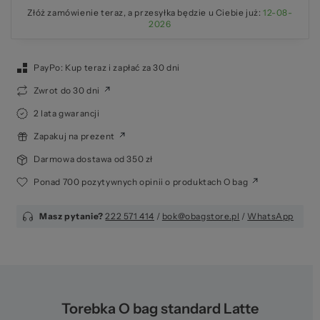
Złóż zamówienie teraz, a przesyłka będzie u Ciebie już:
12-08-
2026
PayPo: Kup teraz i zapłać za 30 dni
Zwrot do 30 dni
2 lata gwarancji
Zapakuj na prezent
Darmowa dostawa od 350 zł
Ponad 700 pozytywnych opinii o produktach O bag
Masz pytanie?
222 571 414
/
bok@obagstore.pl
/
WhatsApp
Torebka O bag standard Latte