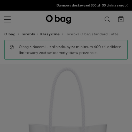
© 
Darmowa dostawa od 350 zł
•
30 dni na zwrot
•
2 lata gwara
O bag
Torebki
Klasyczne
Torebka O bag standard Latte
O bag × Nacomi – zrób zakupy za minimum 400 zł i odbierz
limitowany zestaw kosmetyków w prezencie.