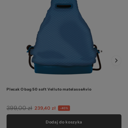
Plecak O bag 50 soft Velluto matelasseAvio
399,00 zł
239,40 zł
-40%
Dodaj do koszyka