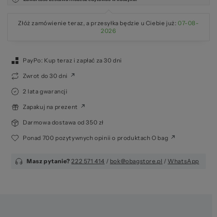
Złóż zamówienie teraz, a przesyłka będzie u Ciebie już:
07-08-
2026
PayPo: Kup teraz i zapłać za 30 dni
Zwrot do 30 dni
2 lata gwarancji
Zapakuj na prezent
Darmowa dostawa od 350 zł
Ponad 700 pozytywnych opinii o produktach O bag
Masz pytanie?
222 571 414
/
bok@obagstore.pl
/
WhatsApp