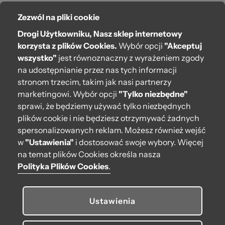
Zezwól na pliki cookie
O bag
Drogi Użytkowniku, Nasz sklep internetowy
Pomoc
korzysta z plików Cookies.
Wybór opcji
"Akceptuj
wszystko"
jest równoznaczny z wyrażeniem zgody
Moje O bag
na udostępnianie przez nas tych informacji
stronom trzecim, takim jak nasi partnerzy
Kontakt
marketingowi. Wybór opcji
"Tylko niezbędne"
222 571 414
sprawi, że będziemy używać tylko niezbędnych
plików cookie i nie będziesz otrzymywać żadnych
bok@obagstore.pl
spersonalizowanych reklam. Możesz również wejść
WhatsApp O bag Polska
w
"Ustawienia"
i dostosować swoje wybory. Więcej
Pon.-pt. w godz 08:00 - 16:00
na temat plików Cookies określa nasza
Polityka Plików Cookies
.
Obserwuj nas
Ustawienia