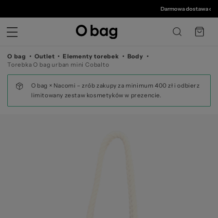
© 
Darmowa dostawa od 350 
O bag
Outlet
Elementy torebek
Body
Torebka O bag urban mini Cobalto
O bag × Nacomi – zrób zakupy za minimum 400 zł i odbierz
limitowany zestaw kosmetyków w prezencie.